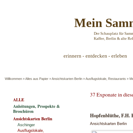
Mein Samm
Der Schauplatz für Sam
Kaffee, Berlin & alte Re
erinnern - entdecken - erleben
Willkommen
»
Alles aus Papier
»
Ansichtskarten Berlin
»
Ausflugslokale, Restaurants
»
Me
37 Exponate in die
ALLE
Anleitungen, Prospekte &
Broschüren
Hopfenblüthe, F.H. R
Ansichtskarten Berlin
Ansichtskarten Berlin
Aschinger
Ausflugslokale,