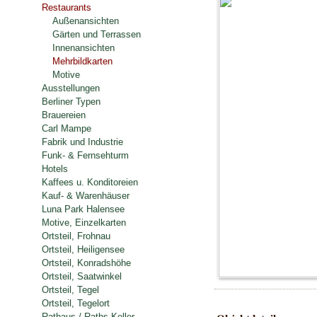
Restaurants
Außenansichten
Gärten und Terrassen
Innenansichten
Mehrbildkarten
Motive
Ausstellungen
Berliner Typen
Brauereien
Carl Mampe
Fabrik und Industrie
Funk- & Fernsehturm
Hotels
Kaffees u. Konditoreien
Kauf- & Warenhäuser
Luna Park Halensee
Motive, Einzelkarten
Ortsteil, Frohnau
Ortsteil, Heiligensee
Ortsteil, Konradshöhe
Ortsteil, Saatwinkel
Ortsteil, Tegel
Ortsteil, Tegelort
Rathaus / Raths-Keller