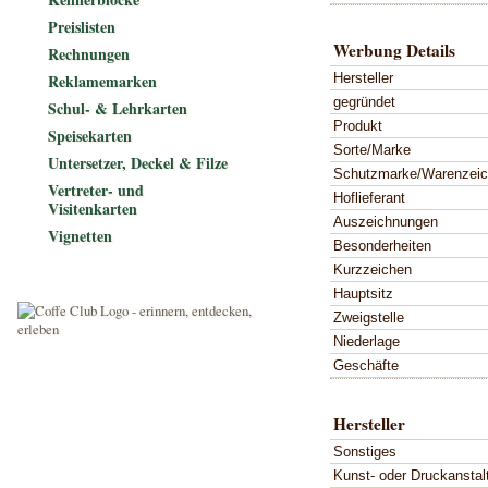
Preislisten
Werbung Details
Rechnungen
Hersteller
Reklamemarken
gegründet
Schul- & Lehrkarten
Produkt
Speisekarten
Sorte/Marke
Untersetzer, Deckel & Filze
Schutzmarke/Warenzei
Vertreter- und
Hoflieferant
Visitenkarten
Auszeichnungen
Vignetten
Besonderheiten
Kurzzeichen
Hauptsitz
Zweigstelle
Niederlage
Geschäfte
Hersteller
Sonstiges
Kunst- oder Druckanstal