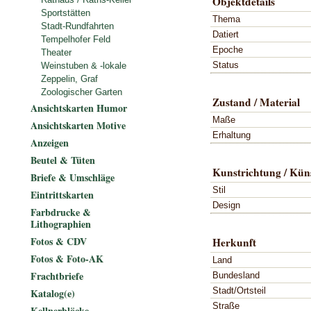
Objektdetails
Sportstätten
Thema
Stadt-Rundfahrten
Datiert
Tempelhofer Feld
Epoche
Theater
Status
Weinstuben & -lokale
Zeppelin, Graf
Zoologischer Garten
Zustand / Material
Ansichtskarten Humor
Maße
Ansichtskarten Motive
Erhaltung
Anzeigen
Beutel & Tüten
Kunstrichtung / Küns
Briefe & Umschläge
Stil
Eintrittskarten
Design
Farbdrucke &
Lithographien
Fotos & CDV
Herkunft
Fotos & Foto-AK
Land
Frachtbriefe
Bundesland
Stadt/Ortsteil
Katalog(e)
Straße
Kellnerblöcke