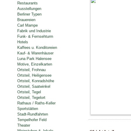
Restaurants
Ausstellungen
Berliner Typen
Brauereien
Carl Mampe
Fabrik und Industrie
Funk- & Fernsehturm
Hotels
Kaffees u. Konditoreien
Kauf- & Warenhäuser
Luna Park Halensee
Motive, Einzelkarten
Ortsteil, Frohnau
Ortsteil, Heiligensee
Ortsteil, Konradshöhe
Ortsteil, Saatwinkel
Ortsteil, Tegel
Ortsteil, Tegelort
Rathaus / Raths-Keller
Sportstätten
Stadt-Rundfahrten
Tempelhofer Feld
Theater
Weinstuben & -lokale