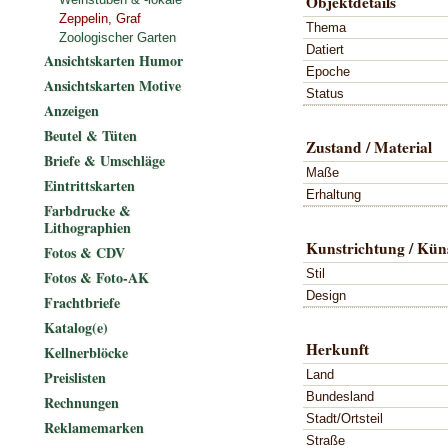
Objektdetails
Zeppelin, Graf
Thema
Zoologischer Garten
Datiert
Ansichtskarten Humor
Epoche
Ansichtskarten Motive
Status
Anzeigen
Beutel & Tüten
Zustand / Material
Briefe & Umschläge
Maße
Eintrittskarten
Erhaltung
Farbdrucke &
Lithographien
Kunstrichtung / Küns
Fotos & CDV
Stil
Fotos & Foto-AK
Design
Frachtbriefe
Katalog(e)
Herkunft
Kellnerblöcke
Land
Preislisten
Bundesland
Rechnungen
Stadt/Ortsteil
Reklamemarken
Straße