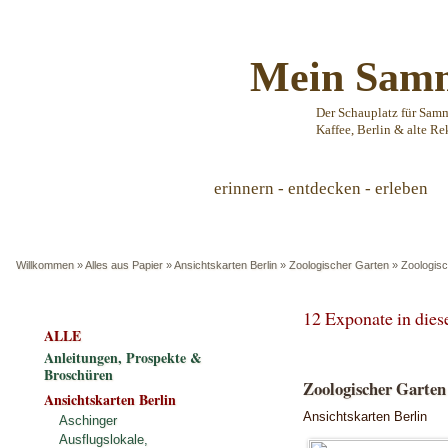
Mein Samm
Der Schauplatz für Sam
Kaffee, Berlin & alte Re
erinnern - entdecken - erleben
Willkommen
»
Alles aus Papier
»
Ansichtskarten Berlin
»
Zoologischer Garten
»
Zoologisc
12 Exponate in die
ALLE
Anleitungen, Prospekte &
Broschüren
Zoologischer Garten
Ansichtskarten Berlin
Ansichtskarten Berlin
Aschinger
Ausflugslokale,