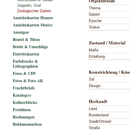
Objektdetails
Zeppelin, Graf
Thema
Zoologischer Garten
Datiert
Ansichtskarten Humor
Epoche
Ansichtskarten Motive
Status
Anzeigen
Beutel & Tüten
Zustand / Material
Briefe & Umschläge
Maße
Eintrittskarten
Erhaltung
Farbdrucke &
Lithographien
Kunstrichtung / Küns
Fotos & CDV
Stil
Fotos & Foto-AK
Design
Frachtbriefe
Katalog(e)
Herkunft
Kellnerblöcke
Land
Preislisten
Bundesland
Rechnungen
Stadt/Ortsteil
Reklamemarken
Straße