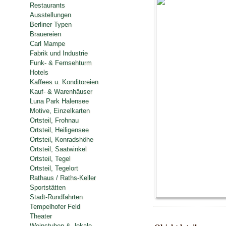
Restaurants
Ausstellungen
Berliner Typen
Brauereien
Carl Mampe
Fabrik und Industrie
Funk- & Fernsehturm
Hotels
Kaffees u. Konditoreien
Kauf- & Warenhäuser
Luna Park Halensee
Motive, Einzelkarten
Ortsteil, Frohnau
Ortsteil, Heiligensee
Ortsteil, Konradshöhe
Ortsteil, Saatwinkel
Ortsteil, Tegel
Ortsteil, Tegelort
Rathaus / Raths-Keller
Sportstätten
Stadt-Rundfahrten
Tempelhofer Feld
Theater
Weinstuben & -lokale