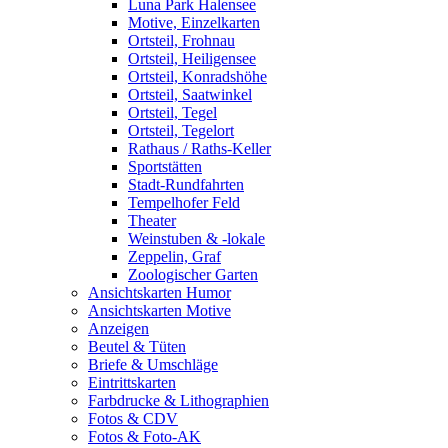
Luna Park Halensee
Motive, Einzelkarten
Ortsteil, Frohnau
Ortsteil, Heiligensee
Ortsteil, Konradshöhe
Ortsteil, Saatwinkel
Ortsteil, Tegel
Ortsteil, Tegelort
Rathaus / Raths-Keller
Sportstätten
Stadt-Rundfahrten
Tempelhofer Feld
Theater
Weinstuben & -lokale
Zeppelin, Graf
Zoologischer Garten
Ansichtskarten Humor
Ansichtskarten Motive
Anzeigen
Beutel & Tüten
Briefe & Umschläge
Eintrittskarten
Farbdrucke & Lithographien
Fotos & CDV
Fotos & Foto-AK