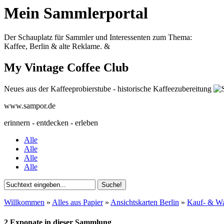
Mein Sammlerportal
Der Schauplatz für Sammler und Interessenten zum Thema:
Kaffee, Berlin & alte Reklame.
&
My Vintage Coffee Club
Neues aus der Kaffeeprobierstube - historische Kaffeezubereitung
www.sampor.de
erinnern - entdecken - erleben
Alle
Alle
Alle
Alle
Willkommen
»
Alles aus Papier
»
Ansichtskarten Berlin
»
Kauf- & Wa
2 Exponate in dieser Sammlung