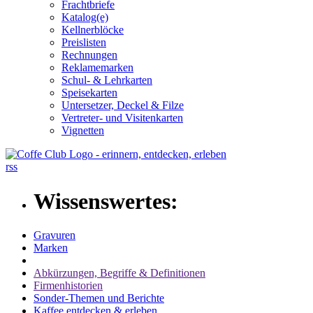
Frachtbriefe
Katalog(e)
Kellnerblöcke
Preislisten
Rechnungen
Reklamemarken
Schul- & Lehrkarten
Speisekarten
Untersetzer, Deckel & Filze
Vertreter- und Visitenkarten
Vignetten
rss
Wissenswertes:
Gravuren
Marken
Abkürzungen, Begriffe & Definitionen
Firmenhistorien
Sonder-Themen und Berichte
Kaffee entdecken & erleben