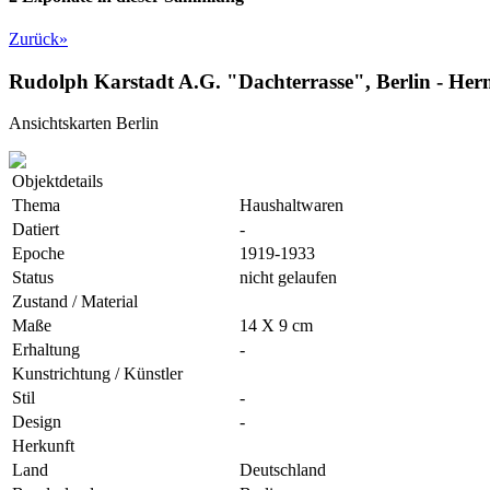
Zurück
»
Rudolph Karstadt A.G. "Dachterrasse", Berlin - He
Ansichtskarten Berlin
Objektdetails
Thema
Haushaltwaren
Datiert
-
Epoche
1919-1933
Status
nicht gelaufen
Zustand / Material
Maße
14 X 9 cm
Erhaltung
-
Kunstrichtung / Künstler
Stil
-
Design
-
Herkunft
Land
Deutschland