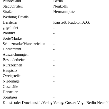
Bundesland
Berlin
Stadt/Ortsteil
Neukölln
Straße
Hermannplatz
Werbung Details
Hersteller
Karstadt, Rudolph A.G.
gegründet
-
Produkt
-
Sorte/Marke
-
Schutzmarke/Warenzeichen
-
Hoflieferant
-
Auszeichnungen
-
Besonderheiten
-
Kurzzeichen
-
Hauptsitz
-
Zweigstelle
-
Niederlage
-
Geschäfte
-
Hersteller
Sonstiges
-
Kunst- oder Druckanstalt/Verlag
Verlag: Gustav Vogt, Berlin-Neuköll