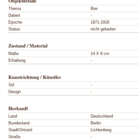
Objektdetails
Thema
Bier
Datiert
-
Epoche
1871-1918
Status
nicht gelaufen
Zustand / Material
Maße
14 X 9 cm
Erhaltung
-
Kunstrichtung / Künstler
Stil
-
Design
-
Herkunft
Land
Deutschland
Bundesland
Berlin
Stadt/Ortsteil
Lichtenberg
Straße
-