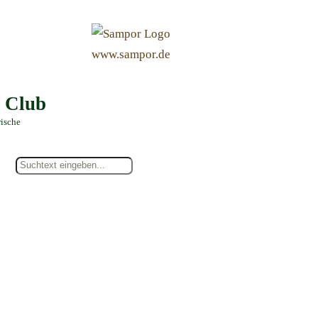
&
www.sampor.de
e Club
rische