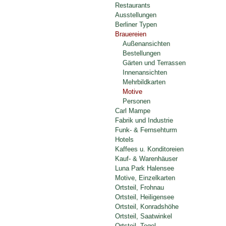
Restaurants
Ausstellungen
Berliner Typen
Brauereien
Außenansichten
Bestellungen
Gärten und Terrassen
Innenansichten
Mehrbildkarten
Motive
Personen
Carl Mampe
Fabrik und Industrie
Funk- & Fernsehturm
Hotels
Kaffees u. Konditoreien
Kauf- & Warenhäuser
Luna Park Halensee
Motive, Einzelkarten
Ortsteil, Frohnau
Ortsteil, Heiligensee
Ortsteil, Konradshöhe
Ortsteil, Saatwinkel
Ortsteil, Tegel