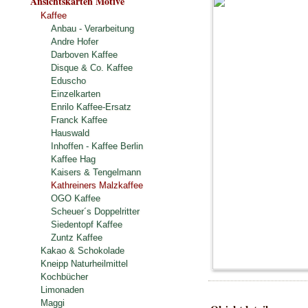
Ansichtskarten Motive
Kaffee
Anbau - Verarbeitung
Andre Hofer
Darboven Kaffee
Disque & Co. Kaffee
Eduscho
Einzelkarten
Enrilo Kaffee-Ersatz
Franck Kaffee
Hauswald
Inhoffen - Kaffee Berlin
Kaffee Hag
Kaisers & Tengelmann
Kathreiners Malzkaffee
OGO Kaffee
Scheuer´s Doppelritter
Siedentopf Kaffee
Zuntz Kaffee
Kakao & Schokolade
Kneipp Naturheilmittel
Kochbücher
Limonaden
Maggi