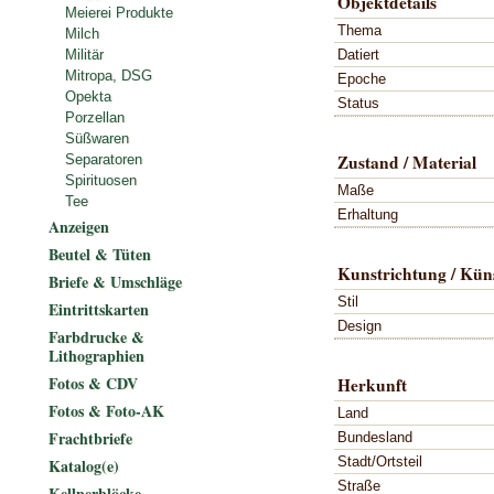
Objektdetails
Meierei Produkte
Thema
Milch
Datiert
Militär
Mitropa, DSG
Epoche
Opekta
Status
Porzellan
Süßwaren
Zustand / Material
Separatoren
Spirituosen
Maße
Tee
Erhaltung
Anzeigen
Beutel & Tüten
Kunstrichtung / Küns
Briefe & Umschläge
Stil
Eintrittskarten
Design
Farbdrucke &
Lithographien
Fotos & CDV
Herkunft
Fotos & Foto-AK
Land
Frachtbriefe
Bundesland
Stadt/Ortsteil
Katalog(e)
Straße
Kellnerblöcke