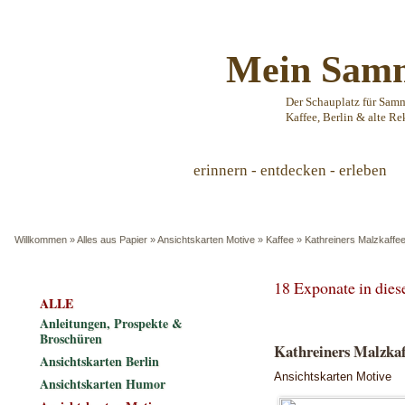
Mein Samm
Der Schauplatz für Sam
Kaffee, Berlin & alte Re
erinnern - entdecken - erleben
Willkommen
»
Alles aus Papier
»
Ansichtskarten Motive
»
Kaffee
»
Kathreiners Malzkaffe
18 Exponate in die
ALLE
Anleitungen, Prospekte &
Broschüren
Kathreiners Malzka
Ansichtskarten Berlin
Ansichtskarten Motive
Ansichtskarten Humor