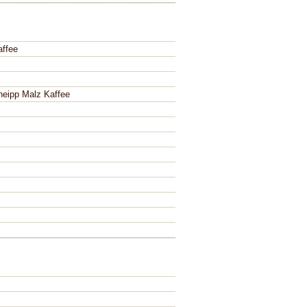
affee
neipp Malz Kaffee