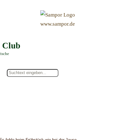
&
www.sampor.de
e Club
rische
Es fehle beim Frühstück wie bei der Jause.