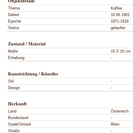
Objektdetails
Thema
Kaffee
Datiert
10.06.1901
Epoche
1871-1918
Status
gelaufen
Zustand / Material
Maße
15 X 10 cm
Erhaltung
-
Kunstrichtung / Künstler
Stil
-
Design
-
Herkunft
Land
Österreich
Bundesland
-
Stadt/Ortsteil
Wien
Straße
-