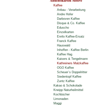
Ansichtskarten Motive
Kaffee
Anbau - Verarbeitung
Andre Hofer
Darboven Kaffee
Disque & Co. Kaffee
Eduscho
Einzelkarten
Enrilo Kaffee-Ersatz
Franck Kaffee
Hauswald
Inhoffen - Kaffee Berlin
Kaffee Hag
Kaisers & Tengelmann
Kathreiners Malzkaffee
OGO Kaffee
Scheuer´s Doppelritter
Siedentopf Kaffee
Zuntz Kaffee
Kakao & Schokolade
Kneipp Naturheilmittel
Kochbücher
Limonaden
Maggi