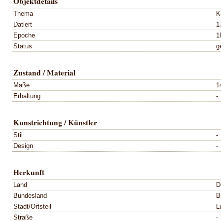
Objektdetails
Thema
K
Datiert
1
Epoche
1
Status
g
Zustand / Material
Maße
1
Erhaltung
-
Kunstrichtung / Künstler
Stil
-
Design
-
Herkunft
Land
D
Bundesland
B
Stadt/Ortsteil
L
Straße
-