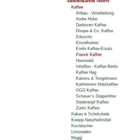
Ansichtskarten Motive
Kaffee
Anbau - Verarbeitung
Andre Hofer
Darboven Kaffee
Disque & Co. Kaffee
Eduscho
Einzelkarten
Enrilo Kaffee-Ersatz
Franck Kaffee
Hauswald
Inhoffen - Kaffee Berlin
Kaffee Hag
Kaisers & Tengelmann
Kathreiners Malzkaffee
OGO Kaffee
Scheuer´s Doppelritter
Siedentopf Kaffee
Zuntz Kaffee
Kakao & Schokolade
Kneipp Naturheilmittel
Kochbücher
Limonaden
Maggi