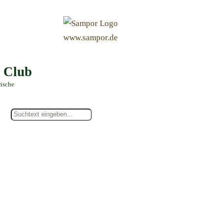
&
www.sampor.de
e Club
rische