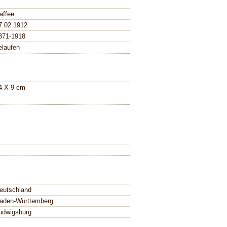
affee
7.02.1912
871-1918
elaufen
4 X 9 cm
eutschland
aden-Württemberg
udwigsburg