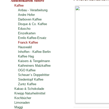
Ansichtskarten Motive
Kaffee
Anbau - Verarbeitung
Andre Hofer
Darboven Kaffee
Disque & Co. Kaffee
Eduscho
Einzelkarten
Enrilo Kaffee-Ersatz
Franck Kaffee
Hauswald
Inhoffen - Kaffee Berlin
Kaffee Hag
Kaisers & Tengelmann
Kathreiners Malzkaffee
OGO Kaffee
Scheuer´s Doppelritter
Siedentopf Kaffee
Zuntz Kaffee
Kakao & Schokolade
Kneipp Naturheilmittel
Kochbücher
Limonaden
Maggi