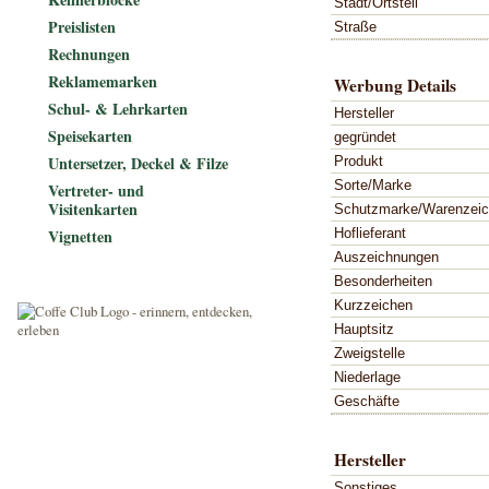
Stadt/Ortsteil
Preislisten
Straße
Rechnungen
Reklamemarken
Werbung Details
Schul- & Lehrkarten
Hersteller
Speisekarten
gegründet
Untersetzer, Deckel & Filze
Produkt
Sorte/Marke
Vertreter- und
Visitenkarten
Schutzmarke/Warenzei
Hoflieferant
Vignetten
Auszeichnungen
Besonderheiten
Kurzzeichen
Hauptsitz
Zweigstelle
Niederlage
Geschäfte
Hersteller
Sonstiges