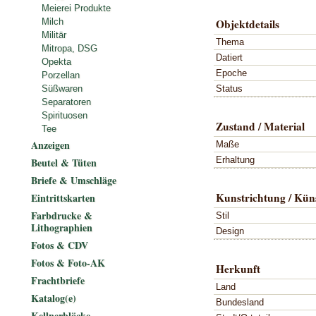
Meierei Produkte
Objektdetails
Milch
Militär
Thema
Mitropa, DSG
Datiert
Opekta
Epoche
Porzellan
Status
Süßwaren
Separatoren
Spirituosen
Zustand / Material
Tee
Anzeigen
Maße
Erhaltung
Beutel & Tüten
Briefe & Umschläge
Kunstrichtung / Küns
Eintrittskarten
Farbdrucke &
Stil
Lithographien
Design
Fotos & CDV
Fotos & Foto-AK
Herkunft
Frachtbriefe
Land
Katalog(e)
Bundesland
Kellnerblöcke