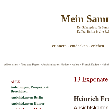
Mein Samm
Der Schauplatz für Sam
Kaffee, Berlin & alte Re
erinnern - entdecken - erleben
Willkommen
»
Alles aus Papier
»
Ansichtskarten Motive
»
Kaffee
»
Franck Kaffee
»
Heinr
13 Exponate
ALLE
Anleitungen, Prospekte &
Broschüren
Heinrich Fr
Ansichtskarten Berlin
Ansichtskarten Humor
Ansichtskarten