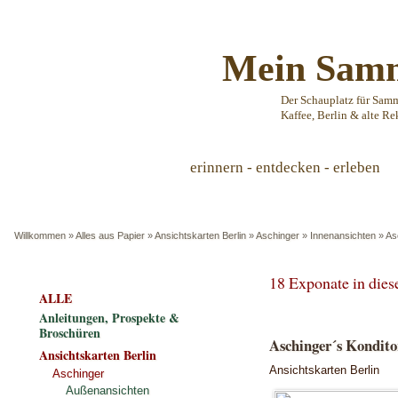
Mein Samm
Der Schauplatz für Sam
Kaffee, Berlin & alte Re
erinnern - entdecken - erleben
Willkommen
»
Alles aus Papier
»
Ansichtskarten Berlin
»
Aschinger
»
Innenansichten
»
As
18 Exponate in die
ALLE
Anleitungen, Prospekte &
Broschüren
Aschinger´s Kondito
Ansichtskarten Berlin
Ansichtskarten Berlin
Aschinger
Außenansichten