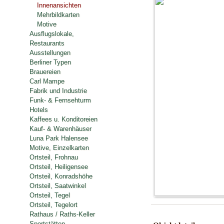
Innenansichten
Mehrbildkarten
Motive
Ausflugslokale,
Restaurants
Ausstellungen
Berliner Typen
Brauereien
Carl Mampe
Fabrik und Industrie
Funk- & Fernsehturm
Hotels
Kaffees u. Konditoreien
Kauf- & Warenhäuser
Luna Park Halensee
Motive, Einzelkarten
Ortsteil, Frohnau
Ortsteil, Heiligensee
Ortsteil, Konradshöhe
Ortsteil, Saatwinkel
Ortsteil, Tegel
Ortsteil, Tegelort
Rathaus / Raths-Keller
Sportstätten