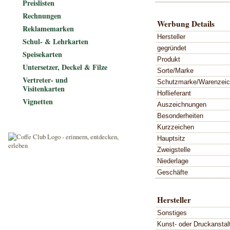
Preislisten
Rechnungen
Werbung Details
Reklamemarken
Hersteller
Schul- & Lehrkarten
gegründet
Speisekarten
Produkt
Untersetzer, Deckel & Filze
Sorte/Marke
Vertreter- und
Schutzmarke/Warenzei
Visitenkarten
Hoflieferant
Vignetten
Auszeichnungen
Besonderheiten
Kurzzeichen
Hauptsitz
Zweigstelle
Niederlage
Geschäfte
Hersteller
Sonstiges
Kunst- oder Druckanstal