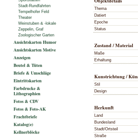
Objektdetails
Stadt-Rundfahrten
Thema
Tempelhofer Feld
Datiert
Theater
Epoche
Weinstuben & -lokale
Status
Zeppelin, Graf
Zoologischer Garten
Ansichtskarten Humor
Zustand / Material
Ansichtskarten Motive
Maße
Anzeigen
Erhaltung
Beutel & Tüten
Briefe & Umschläge
Kunstrichtung / Küns
Eintrittskarten
Stil
Farbdrucke &
Design
Lithographien
Fotos & CDV
Herkunft
Fotos & Foto-AK
Land
Frachtbriefe
Bundesland
Katalog(e)
Stadt/Ortsteil
Kellnerblöcke
Straße