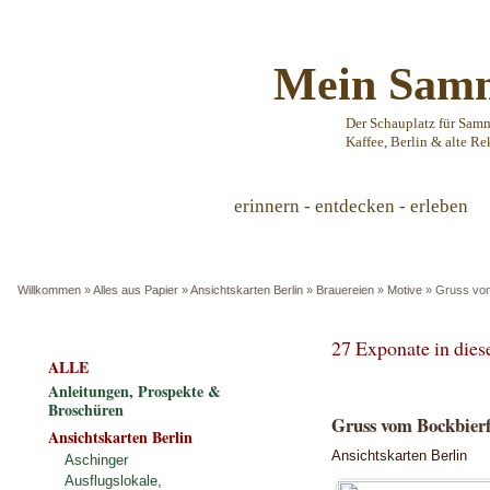
Mein Samm
Der Schauplatz für Sam
Kaffee, Berlin & alte Re
erinnern - entdecken - erleben
Willkommen
»
Alles aus Papier
»
Ansichtskarten Berlin
»
Brauereien
»
Motive
»
Gruss vom 
27 Exponate in die
ALLE
Anleitungen, Prospekte &
Broschüren
Gruss vom Bockbierf
Ansichtskarten Berlin
Ansichtskarten Berlin
Aschinger
Ausflugslokale,