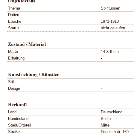
Objektdetails
Thema
Spirituosen
Datiert
-
Epoche
1871-1918
Status
nicht gelaufen
Zustand / Material
Maße
14 X 9 cm
Erhaltung
-
Kunstrichtung / Künstler
Stil
-
Design
-
Herkunft
Land
Deutschland
Bundesland
Berlin
Stadt/Ortsteil
Mitte
Straße
Friedrichstr. 169