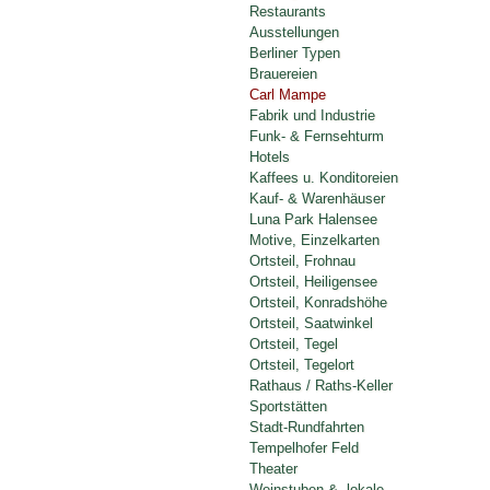
Restaurants
Ausstellungen
Berliner Typen
Brauereien
Carl Mampe
Fabrik und Industrie
Funk- & Fernsehturm
Hotels
Kaffees u. Konditoreien
Kauf- & Warenhäuser
Luna Park Halensee
Motive, Einzelkarten
Ortsteil, Frohnau
Ortsteil, Heiligensee
Ortsteil, Konradshöhe
Ortsteil, Saatwinkel
Ortsteil, Tegel
Ortsteil, Tegelort
Rathaus / Raths-Keller
Sportstätten
Stadt-Rundfahrten
Tempelhofer Feld
Theater
Weinstuben & -lokale