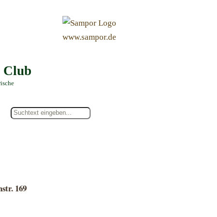
&
www.sampor.de
e Club
rische
str. 169