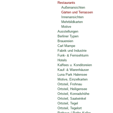
Restaurants
Außenansichten
Gärten und Terrassen
Innenansichten
Mehrbildkarten
Motive
Ausstellungen
Berliner Typen
Brauereien
Carl Mampe
Fabrik und Industrie
Funk- & Fernsehturm
Hotels
Kaffees u. Konditoreien
Kauf- & Warenhäuser
Luna Park Halensee
Motive, Einzelkarten
Ortsteil, Frohnau
Ortsteil, Heiligensee
Ortsteil, Konradshöhe
Ortsteil, Saatwinkel
Ortsteil, Tegel
Ortsteil, Tegelort
Rathaus / Raths-Keller