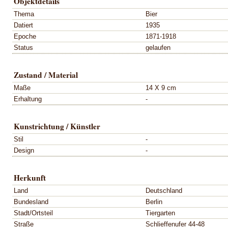
Objektdetails
Thema
Bier
Datiert
1935
Epoche
1871-1918
Status
gelaufen
Zustand / Material
Maße
14 X 9 cm
Erhaltung
-
Kunstrichtung / Künstler
Stil
-
Design
-
Herkunft
Land
Deutschland
Bundesland
Berlin
Stadt/Ortsteil
Tiergarten
Straße
Schlieffenufer 44-48