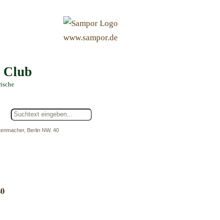
&
www.sampor.de
e Club
rische
stenmacher, Berlin NW. 40
40