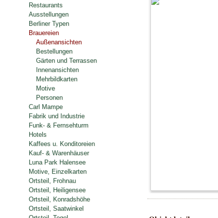
Restaurants
Ausstellungen
Berliner Typen
Brauereien
Außenansichten
Bestellungen
Gärten und Terrassen
Innenansichten
Mehrbildkarten
Motive
Personen
Carl Mampe
Fabrik und Industrie
Funk- & Fernsehturm
Hotels
Kaffees u. Konditoreien
Kauf- & Warenhäuser
Luna Park Halensee
Motive, Einzelkarten
Ortsteil, Frohnau
Ortsteil, Heiligensee
Ortsteil, Konradshöhe
Ortsteil, Saatwinkel
Ortsteil, Tegel