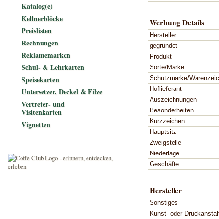
Katalog(e)
Kellnerblöcke
Werbung Details
Preislisten
Hersteller
Rechnungen
gegründet
Reklamemarken
Produkt
Schul- & Lehrkarten
Sorte/Marke
Schutzmarke/Warenzei
Speisekarten
Hoflieferant
Untersetzer, Deckel & Filze
Auszeichnungen
Vertreter- und
Besonderheiten
Visitenkarten
Kurzzeichen
Vignetten
Hauptsitz
Zweigstelle
Niederlage
Geschäfte
Hersteller
Sonstiges
Kunst- oder Druckanstal