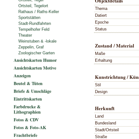
Objektdetails
Ortsteil, Tegelort
Thema
Rathaus / Raths-Keller
Datiert
Sportstätten
Epoche
Stadt-Rundfahrten
Status
Tempelhofer Feld
Theater
Weinstuben & -lokale
Zustand / Material
Zeppelin, Graf
Zoologischer Garten
Maße
Ansichtskarten Humor
Erhaltung
Ansichtskarten Motive
Anzeigen
Kunstrichtung / Küns
Beutel & Tüten
Stil
Briefe & Umschläge
Design
Eintrittskarten
Farbdrucke &
Herkunft
Lithographien
Land
Fotos & CDV
Bundesland
Fotos & Foto-AK
Stadt/Ortsteil
Frachtbriefe
Straße