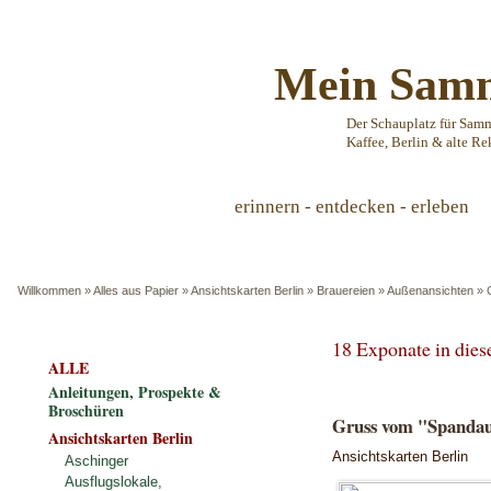
Mein Samm
Der Schauplatz für Sam
Kaffee, Berlin & alte Re
erinnern - entdecken - erleben
Willkommen
»
Alles aus Papier
»
Ansichtskarten Berlin
»
Brauereien
»
Außenansichten
»
18 Exponate in die
ALLE
Anleitungen, Prospekte &
Broschüren
Gruss vom "Spandaue
Ansichtskarten Berlin
Ansichtskarten Berlin
Aschinger
Ausflugslokale,