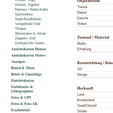
Objektdetails
Ortsteil, Tegelort
Thema
Rathaus / Raths-Keller
Datiert
Sportstätten
Epoche
Stadt-Rundfahrten
Status
Tempelhofer Feld
Theater
Weinstuben & -lokale
Zustand / Material
Zeppelin, Graf
Zoologischer Garten
Maße
Ansichtskarten Humor
Erhaltung
Ansichtskarten Motive
Anzeigen
Kunstrichtung / Küns
Beutel & Tüten
Stil
Briefe & Umschläge
Design
Eintrittskarten
Farbdrucke &
Herkunft
Lithographien
Land
Fotos & CDV
Bundesland
Fotos & Foto-AK
Stadt/Ortsteil
Frachtbriefe
Straße