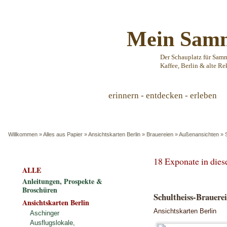
Mein Samm
Der Schauplatz für Sam
Kaffee, Berlin & alte Re
erinnern - entdecken - erleben
Willkommen
»
Alles aus Papier
»
Ansichtskarten Berlin
»
Brauereien
»
Außenansichten
»
18 Exponate in die
ALLE
Anleitungen, Prospekte &
Broschüren
Schultheiss-Brauerei
Ansichtskarten Berlin
Ansichtskarten Berlin
Aschinger
Ausflugslokale,