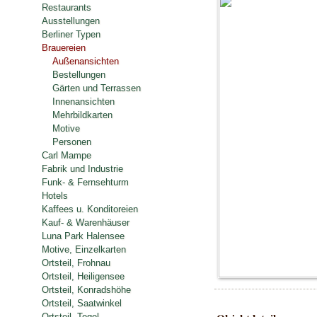
Restaurants
Ausstellungen
Berliner Typen
Brauereien
Außenansichten
Bestellungen
Gärten und Terrassen
Innenansichten
Mehrbildkarten
Motive
Personen
Carl Mampe
Fabrik und Industrie
Funk- & Fernsehturm
Hotels
Kaffees u. Konditoreien
Kauf- & Warenhäuser
Luna Park Halensee
Motive, Einzelkarten
Ortsteil, Frohnau
Ortsteil, Heiligensee
Ortsteil, Konradshöhe
Ortsteil, Saatwinkel
Ortsteil, Tegel