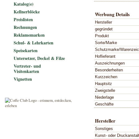
Katalog(e)
Kellnerblöcke
Werbung Details
Preislisten
Hersteller
Rechnungen
gegründet
Reklamemarken
Produkt
Schul- & Lehrkarten
Sorte/Marke
Schutzmarke/Warenzei
Speisekarten
Hoflieferant
Untersetzer, Deckel & Filze
Auszeichnungen
Vertreter- und
Besonderheiten
Visitenkarten
Kurzzeichen
Vignetten
Hauptsitz
Zweigstelle
Niederlage
Geschäfte
Hersteller
Sonstiges
Kunst- oder Druckanstal