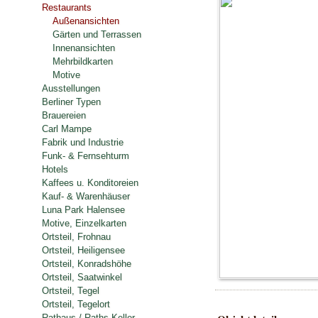
Restaurants
Außenansichten
Gärten und Terrassen
Innenansichten
Mehrbildkarten
Motive
Ausstellungen
Berliner Typen
Brauereien
Carl Mampe
Fabrik und Industrie
Funk- & Fernsehturm
Hotels
Kaffees u. Konditoreien
Kauf- & Warenhäuser
Luna Park Halensee
Motive, Einzelkarten
Ortsteil, Frohnau
Ortsteil, Heiligensee
Ortsteil, Konradshöhe
Ortsteil, Saatwinkel
Ortsteil, Tegel
Ortsteil, Tegelort
Rathaus / Raths-Keller