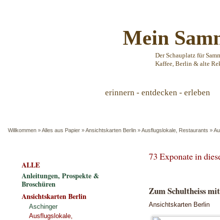
Mein Samm
Der Schauplatz für Sam
Kaffee, Berlin & alte Re
erinnern - entdecken - erleben
Willkommen
»
Alles aus Papier
»
Ansichtskarten Berlin
»
Ausflugslokale, Restaurants
»
Au
73 Exponate in die
ALLE
Anleitungen, Prospekte &
Broschüren
Zum Schultheiss mit
Ansichtskarten Berlin
Ansichtskarten Berlin
Aschinger
Ausflugslokale,