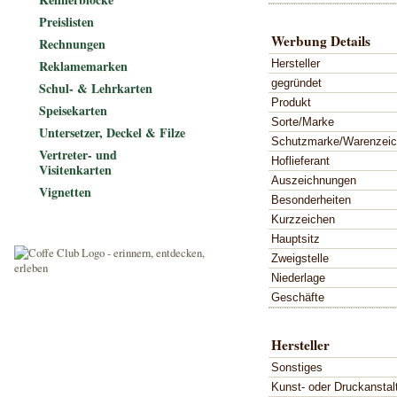
Preislisten
Werbung Details
Rechnungen
Hersteller
Reklamemarken
gegründet
Schul- & Lehrkarten
Produkt
Speisekarten
Sorte/Marke
Untersetzer, Deckel & Filze
Schutzmarke/Warenzei
Vertreter- und
Hoflieferant
Visitenkarten
Auszeichnungen
Vignetten
Besonderheiten
Kurzzeichen
Hauptsitz
Zweigstelle
Niederlage
Geschäfte
Hersteller
Sonstiges
Kunst- oder Druckanstal