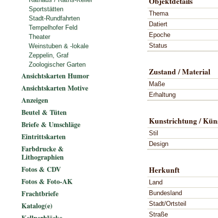
Objektdetails
Sportstätten
Thema
Stadt-Rundfahrten
Datiert
Tempelhofer Feld
Epoche
Theater
Status
Weinstuben & -lokale
Zeppelin, Graf
Zoologischer Garten
Zustand / Material
Ansichtskarten Humor
Maße
Ansichtskarten Motive
Erhaltung
Anzeigen
Beutel & Tüten
Kunstrichtung / Küns
Briefe & Umschläge
Stil
Eintrittskarten
Design
Farbdrucke &
Lithographien
Fotos & CDV
Herkunft
Fotos & Foto-AK
Land
Frachtbriefe
Bundesland
Stadt/Ortsteil
Katalog(e)
Straße
Kellnerblöcke