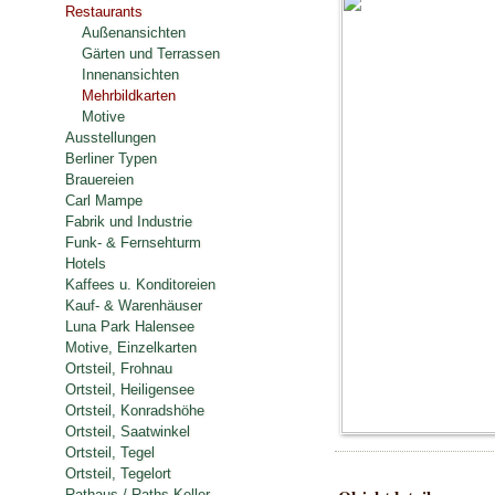
Restaurants
Außenansichten
Gärten und Terrassen
Innenansichten
Mehrbildkarten
Motive
Ausstellungen
Berliner Typen
Brauereien
Carl Mampe
Fabrik und Industrie
Funk- & Fernsehturm
Hotels
Kaffees u. Konditoreien
Kauf- & Warenhäuser
Luna Park Halensee
Motive, Einzelkarten
Ortsteil, Frohnau
Ortsteil, Heiligensee
Ortsteil, Konradshöhe
Ortsteil, Saatwinkel
Ortsteil, Tegel
Ortsteil, Tegelort
Rathaus / Raths-Keller