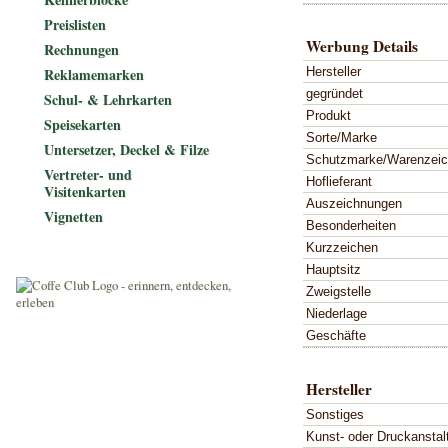
Preislisten
Werbung Details
Rechnungen
Hersteller
Reklamemarken
gegründet
Schul- & Lehrkarten
Produkt
Speisekarten
Sorte/Marke
Untersetzer, Deckel & Filze
Schutzmarke/Warenzei
Vertreter- und
Hoflieferant
Visitenkarten
Auszeichnungen
Vignetten
Besonderheiten
Kurzzeichen
Hauptsitz
Zweigstelle
Niederlage
Geschäfte
Hersteller
Sonstiges
Kunst- oder Druckanstal