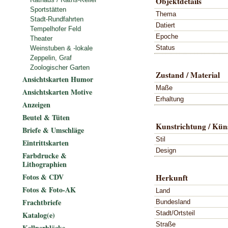
Objektdetails
Sportstätten
Thema
Stadt-Rundfahrten
Datiert
Tempelhofer Feld
Epoche
Theater
Status
Weinstuben & -lokale
Zeppelin, Graf
Zoologischer Garten
Zustand / Material
Ansichtskarten Humor
Maße
Ansichtskarten Motive
Erhaltung
Anzeigen
Beutel & Tüten
Kunstrichtung / Küns
Briefe & Umschläge
Stil
Eintrittskarten
Design
Farbdrucke &
Lithographien
Fotos & CDV
Herkunft
Fotos & Foto-AK
Land
Frachtbriefe
Bundesland
Stadt/Ortsteil
Katalog(e)
Straße
Kellnerblöcke