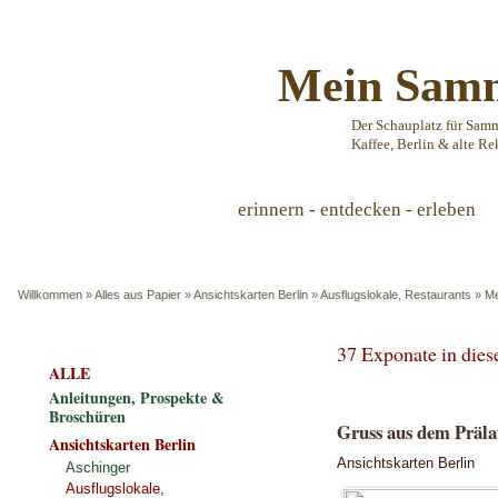
Mein Samm
Der Schauplatz für Sam
Kaffee, Berlin & alte Re
erinnern - entdecken - erleben
Willkommen
»
Alles aus Papier
»
Ansichtskarten Berlin
»
Ausflugslokale, Restaurants
»
Me
37 Exponate in die
ALLE
Anleitungen, Prospekte &
Broschüren
Gruss aus dem Prälat
Ansichtskarten Berlin
Ansichtskarten Berlin
Aschinger
Ausflugslokale,