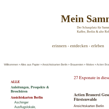
Mein Samm
Der Schauplatz für Sam
Kaffee, Berlin & alte Re
erinnern - entdecken - erleben
Willkommen
»
Alles aus Papier
»
Ansichtskarten Berlin
»
Brauereien
»
Motive
»
Actien Bra
27 Exponate in die
ALLE
Anleitungen, Prospekte &
Broschüren
Actien Brauerei Gese
Ansichtskarten Berlin
Fürstenwalde
Aschinger
Ansichtskarten Berlin
Ausflugslokale,