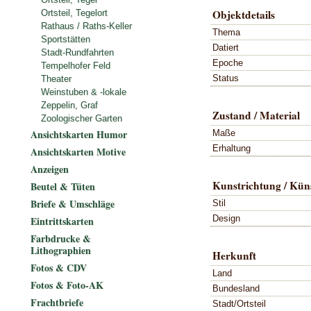
Objektdetails
Ortsteil, Tegelort
Rathaus / Raths-Keller
Thema
Sportstätten
Datiert
Stadt-Rundfahrten
Epoche
Tempelhofer Feld
Status
Theater
Weinstuben & -lokale
Zeppelin, Graf
Zustand / Material
Zoologischer Garten
Ansichtskarten Humor
Maße
Erhaltung
Ansichtskarten Motive
Anzeigen
Kunstrichtung / Küns
Beutel & Tüten
Briefe & Umschläge
Stil
Design
Eintrittskarten
Farbdrucke &
Lithographien
Herkunft
Fotos & CDV
Land
Fotos & Foto-AK
Bundesland
Frachtbriefe
Stadt/Ortsteil