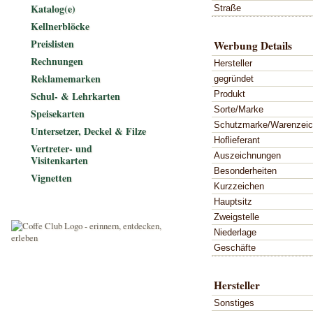
Katalog(e)
Straße
Kellnerblöcke
Preislisten
Werbung Details
Rechnungen
Hersteller
Reklamemarken
gegründet
Produkt
Schul- & Lehrkarten
Sorte/Marke
Speisekarten
Schutzmarke/Warenzei
Untersetzer, Deckel & Filze
Hoflieferant
Vertreter- und
Auszeichnungen
Visitenkarten
Besonderheiten
Vignetten
Kurzzeichen
Hauptsitz
Zweigstelle
Niederlage
Geschäfte
Hersteller
Sonstiges