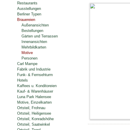
Restaurants
Ausstellungen
Berliner Typen
Brauereien
Außenansichten
Bestellungen
Gärten und Terrassen
Innenansichten
Mehrbildkarten
Motive
Personen
Carl Mampe
Fabrik und Industrie
Funk- & Fernsehturm
Hotels
Kaffees u. Konditoreien
Kauf- & Warenhäuser
Luna Park Halensee
Motive, Einzelkarten
Ortsteil, Frohnau
Ortsteil, Heiligensee
Ortsteil, Konradshöhe
Ortsteil, Saatwinkel
Ortsteil, Tegel