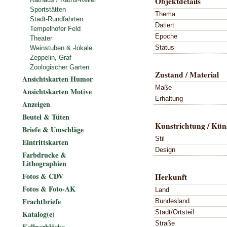
Objektdetails
Sportstätten
Thema
Stadt-Rundfahrten
Datiert
Tempelhofer Feld
Epoche
Theater
Status
Weinstuben & -lokale
Zeppelin, Graf
Zoologischer Garten
Zustand / Material
Ansichtskarten Humor
Maße
Ansichtskarten Motive
Erhaltung
Anzeigen
Beutel & Tüten
Kunstrichtung / Küns
Briefe & Umschläge
Stil
Eintrittskarten
Design
Farbdrucke &
Lithographien
Fotos & CDV
Herkunft
Fotos & Foto-AK
Land
Frachtbriefe
Bundesland
Stadt/Ortsteil
Katalog(e)
Straße
Kellnerblöcke