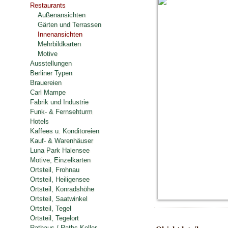
Restaurants
Außenansichten
Gärten und Terrassen
Innenansichten
Mehrbildkarten
Motive
Ausstellungen
Berliner Typen
Brauereien
Carl Mampe
Fabrik und Industrie
Funk- & Fernsehturm
Hotels
Kaffees u. Konditoreien
Kauf- & Warenhäuser
Luna Park Halensee
Motive, Einzelkarten
Ortsteil, Frohnau
Ortsteil, Heiligensee
Ortsteil, Konradshöhe
Ortsteil, Saatwinkel
Ortsteil, Tegel
Ortsteil, Tegelort
Rathaus / Raths-Keller