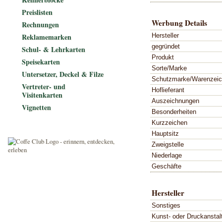
Preislisten
Werbung Details
Rechnungen
Hersteller
Reklamemarken
gegründet
Schul- & Lehrkarten
Produkt
Speisekarten
Sorte/Marke
Untersetzer, Deckel & Filze
Schutzmarke/Warenzei
Vertreter- und
Hoflieferant
Visitenkarten
Auszeichnungen
Vignetten
Besonderheiten
Kurzzeichen
Hauptsitz
Zweigstelle
Niederlage
Geschäfte
Hersteller
Sonstiges
Kunst- oder Druckanstal