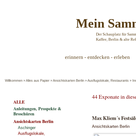
Mein Samm
Der Schauplatz für Sam
Kaffee, Berlin & alte Re
erinnern - entdecken - erleben
Willkommen
»
Alles aus Papier
»
Ansichtskarten Berlin
»
Ausflugslokale, Restaurants
»
In
44 Exponate in die
ALLE
Anleitungen, Prospekte &
Broschüren
Max Kliem´s Festsäle
Ansichtskarten Berlin
Ansichtskarten Berlin
Aschinger
Ausflugslokale,