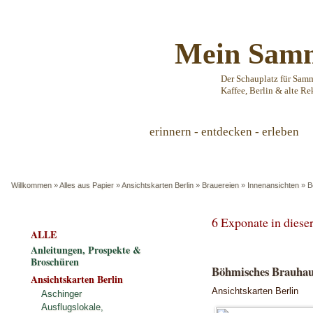
Mein Samm
Der Schauplatz für Sam
Kaffee, Berlin & alte Re
erinnern - entdecken - erleben
Willkommen
»
Alles aus Papier
»
Ansichtskarten Berlin
»
Brauereien
»
Innenansichten
»
B
6 Exponate in dies
ALLE
Anleitungen, Prospekte &
Broschüren
Böhmisches Brauhaus
Ansichtskarten Berlin
Ansichtskarten Berlin
Aschinger
Ausflugslokale,