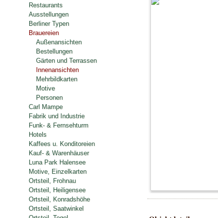
Restaurants
Ausstellungen
Berliner Typen
Brauereien
Außenansichten
Bestellungen
Gärten und Terrassen
Innenansichten
Mehrbildkarten
Motive
Personen
Carl Mampe
Fabrik und Industrie
Funk- & Fernsehturm
Hotels
Kaffees u. Konditoreien
Kauf- & Warenhäuser
Luna Park Halensee
Motive, Einzelkarten
Ortsteil, Frohnau
Ortsteil, Heiligensee
Ortsteil, Konradshöhe
Ortsteil, Saatwinkel
Ortsteil, Tegel