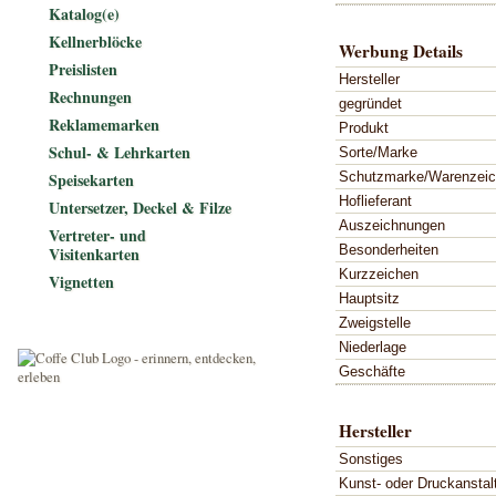
Katalog(e)
Kellnerblöcke
Werbung Details
Preislisten
Hersteller
Rechnungen
gegründet
Reklamemarken
Produkt
Schul- & Lehrkarten
Sorte/Marke
Schutzmarke/Warenzei
Speisekarten
Hoflieferant
Untersetzer, Deckel & Filze
Auszeichnungen
Vertreter- und
Besonderheiten
Visitenkarten
Kurzzeichen
Vignetten
Hauptsitz
Zweigstelle
Niederlage
Geschäfte
Hersteller
Sonstiges
Kunst- oder Druckanstal