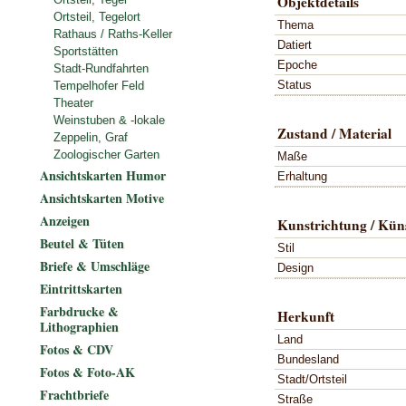
Objektdetails
Ortsteil, Tegelort
Thema
Rathaus / Raths-Keller
Datiert
Sportstätten
Epoche
Stadt-Rundfahrten
Status
Tempelhofer Feld
Theater
Weinstuben & -lokale
Zustand / Material
Zeppelin, Graf
Zoologischer Garten
Maße
Ansichtskarten Humor
Erhaltung
Ansichtskarten Motive
Anzeigen
Kunstrichtung / Küns
Beutel & Tüten
Stil
Briefe & Umschläge
Design
Eintrittskarten
Farbdrucke &
Herkunft
Lithographien
Land
Fotos & CDV
Bundesland
Fotos & Foto-AK
Stadt/Ortsteil
Frachtbriefe
Straße