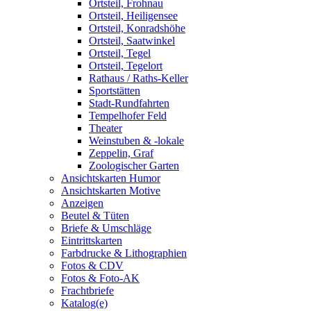
Ortsteil, Frohnau
Ortsteil, Heiligensee
Ortsteil, Konradshöhe
Ortsteil, Saatwinkel
Ortsteil, Tegel
Ortsteil, Tegelort
Rathaus / Raths-Keller
Sportstätten
Stadt-Rundfahrten
Tempelhofer Feld
Theater
Weinstuben & -lokale
Zeppelin, Graf
Zoologischer Garten
Ansichtskarten Humor
Ansichtskarten Motive
Anzeigen
Beutel & Tüten
Briefe & Umschläge
Eintrittskarten
Farbdrucke & Lithographien
Fotos & CDV
Fotos & Foto-AK
Frachtbriefe
Katalog(e)