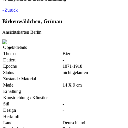
«
Zurück
Birkenwäldchen, Grünau
Ansichtskarten Berlin
Objektdetails
Thema
Bier
Datiert
-
Epoche
1871-1918
Status
nicht gelaufen
Zustand / Material
Maße
14 X 9 cm
Erhaltung
-
Kunstrichtung / Künstler
Stil
-
Design
-
Herkunft
Land
Deutschland