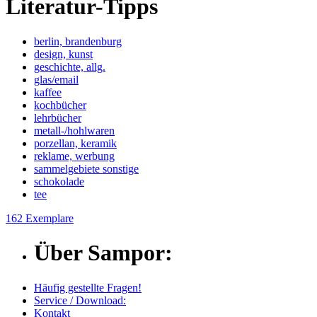
Literatur-Tipps
berlin, brandenburg
design, kunst
geschichte, allg.
glas/email
kaffee
kochbücher
lehrbücher
metall-/hohlwaren
porzellan, keramik
reklame, werbung
sammelgebiete sonstige
schokolade
tee
162 Exemplare
Über Sampor:
Häufig gestellte Fragen!
Service / Download:
Kontakt