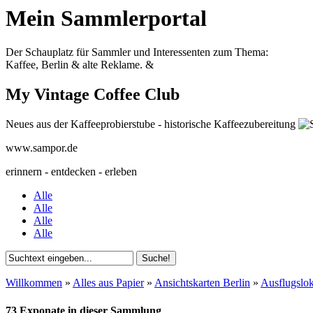
Mein Sammlerportal
Der Schauplatz für Sammler und Interessenten zum Thema:
Kaffee, Berlin & alte Reklame.
&
My Vintage Coffee Club
Neues aus der Kaffeeprobierstube - historische Kaffeezubereitung
www.sampor.de
erinnern - entdecken - erleben
Alle
Alle
Alle
Alle
Willkommen
»
Alles aus Papier
»
Ansichtskarten Berlin
»
Ausflugslok
73 Exponate in dieser Sammlung