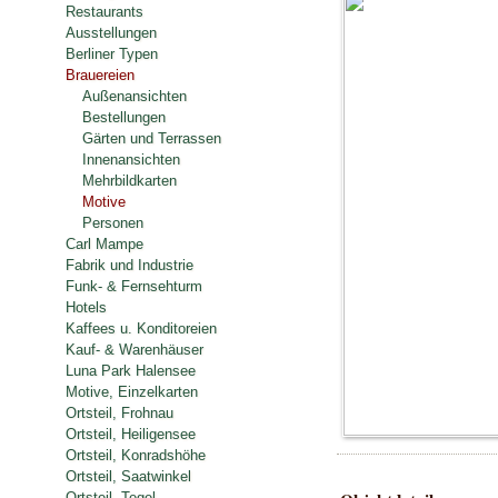
Restaurants
Ausstellungen
Berliner Typen
Brauereien
Außenansichten
Bestellungen
Gärten und Terrassen
Innenansichten
Mehrbildkarten
Motive
Personen
Carl Mampe
Fabrik und Industrie
Funk- & Fernsehturm
Hotels
Kaffees u. Konditoreien
Kauf- & Warenhäuser
Luna Park Halensee
Motive, Einzelkarten
Ortsteil, Frohnau
Ortsteil, Heiligensee
Ortsteil, Konradshöhe
Ortsteil, Saatwinkel
Ortsteil, Tegel