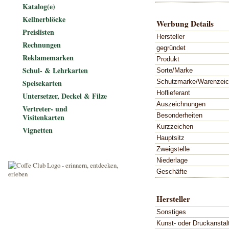
Katalog(e)
Kellnerblöcke
Werbung Details
Preislisten
Hersteller
Rechnungen
gegründet
Reklamemarken
Produkt
Schul- & Lehrkarten
Sorte/Marke
Schutzmarke/Warenzei
Speisekarten
Hoflieferant
Untersetzer, Deckel & Filze
Auszeichnungen
Vertreter- und
Besonderheiten
Visitenkarten
Kurzzeichen
Vignetten
Hauptsitz
Zweigstelle
Niederlage
Geschäfte
Hersteller
Sonstiges
Kunst- oder Druckanstal