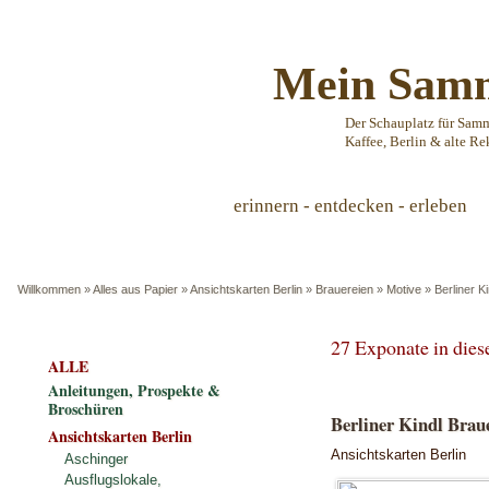
Mein Samm
Der Schauplatz für Sam
Kaffee, Berlin & alte Re
erinnern - entdecken - erleben
Willkommen
»
Alles aus Papier
»
Ansichtskarten Berlin
»
Brauereien
»
Motive
»
Berliner Ki
27 Exponate in die
ALLE
Anleitungen, Prospekte &
Broschüren
Berliner Kindl Brauer
Ansichtskarten Berlin
Ansichtskarten Berlin
Aschinger
Ausflugslokale,