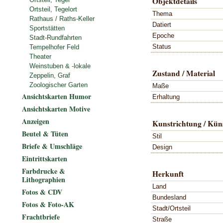
Objektdetails
Ortsteil, Tegelort
Thema
Rathaus / Raths-Keller
Datiert
Sportstätten
Epoche
Stadt-Rundfahrten
Status
Tempelhofer Feld
Theater
Weinstuben & -lokale
Zustand / Material
Zeppelin, Graf
Zoologischer Garten
Maße
Ansichtskarten Humor
Erhaltung
Ansichtskarten Motive
Anzeigen
Kunstrichtung / Küns
Beutel & Tüten
Stil
Briefe & Umschläge
Design
Eintrittskarten
Farbdrucke &
Herkunft
Lithographien
Land
Fotos & CDV
Bundesland
Fotos & Foto-AK
Stadt/Ortsteil
Frachtbriefe
Straße