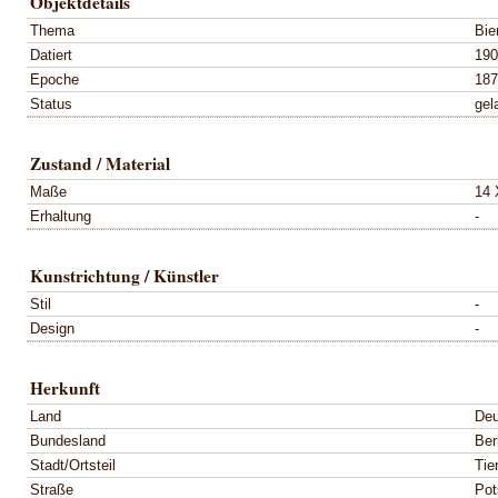
Objektdetails
Thema
Bie
Datiert
190
Epoche
187
Status
gel
Zustand / Material
Maße
14 
Erhaltung
-
Kunstrichtung / Künstler
Stil
-
Design
-
Herkunft
Land
Deu
Bundesland
Ber
Stadt/Ortsteil
Tie
Straße
Pot