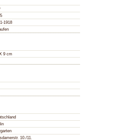
r
5
1-1918
aufen
X 9 cm
tschland
lin
rgarten
sdamerstr. 10./11.