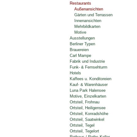
Restaurants
Außenansichten
Gärten und Terrassen
Innenansichten
Mehrbildkarten
Motive
Ausstellungen
Berliner Typen
Brauereien
Carl Mampe
Fabrik und Industrie
Funk- & Fernsehturm
Hotels
Kaffees u. Konditoreien
Kauf- & Warenhäuser
Luna Park Halensee
Motive, Einzelkarten
Ortsteil, Frohnau
Ortsteil, Heiligensee
Ortsteil, Konradshöhe
Ortsteil, Saatwinkel
Ortsteil, Tegel
Ortsteil, Tegelort
Rathaus / Raths-Keller