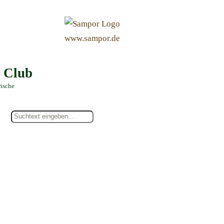
&
www.sampor.de
e Club
rische