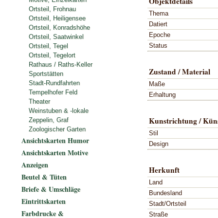
Objektdetails
Ortsteil, Frohnau
Thema
Ortsteil, Heiligensee
Datiert
Ortsteil, Konradshöhe
Epoche
Ortsteil, Saatwinkel
Status
Ortsteil, Tegel
Ortsteil, Tegelort
Rathaus / Raths-Keller
Zustand / Material
Sportstätten
Stadt-Rundfahrten
Maße
Tempelhofer Feld
Erhaltung
Theater
Weinstuben & -lokale
Kunstrichtung / Küns
Zeppelin, Graf
Zoologischer Garten
Stil
Ansichtskarten Humor
Design
Ansichtskarten Motive
Anzeigen
Herkunft
Beutel & Tüten
Land
Briefe & Umschläge
Bundesland
Eintrittskarten
Stadt/Ortsteil
Farbdrucke &
Straße