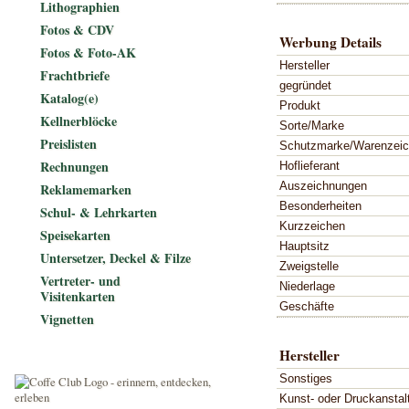
Lithographien
Fotos & CDV
Werbung Details
Fotos & Foto-AK
Hersteller
Frachtbriefe
gegründet
Katalog(e)
Produkt
Kellnerblöcke
Sorte/Marke
Preislisten
Schutzmarke/Warenzei
Rechnungen
Hoflieferant
Auszeichnungen
Reklamemarken
Besonderheiten
Schul- & Lehrkarten
Kurzzeichen
Speisekarten
Hauptsitz
Untersetzer, Deckel & Filze
Zweigstelle
Vertreter- und
Niederlage
Visitenkarten
Geschäfte
Vignetten
Hersteller
Sonstiges
Kunst- oder Druckanstal