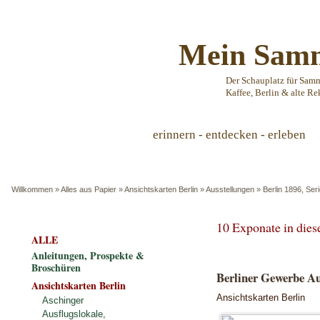
Mein Samm
Der Schauplatz für Sam
Kaffee, Berlin & alte Re
erinnern - entdecken - erleben
Willkommen
»
Alles aus Papier
»
Ansichtskarten Berlin
»
Ausstellungen
»
Berlin 1896, Ser
10 Exponate in die
ALLE
Anleitungen, Prospekte &
Broschüren
Berliner Gewerbe Aus
Ansichtskarten Berlin
Ansichtskarten Berlin
Aschinger
Ausflugslokale,