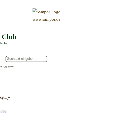
&
www.sampor.de
e Club
rische
tz Sel. Ww."
. Ww."