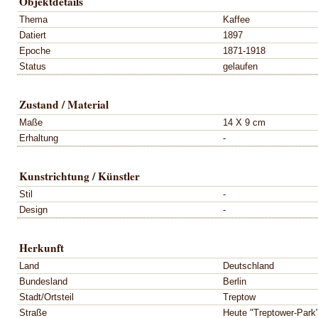
Objektdetails
Thema
Kaffee
Datiert
1897
Epoche
1871-1918
Status
gelaufen
Zustand / Material
Maße
14 X 9 cm
Erhaltung
-
Kunstrichtung / Künstler
Stil
-
Design
-
Herkunft
Land
Deutschland
Bundesland
Berlin
Stadt/Ortsteil
Treptow
Straße
Heute "Treptower-Park