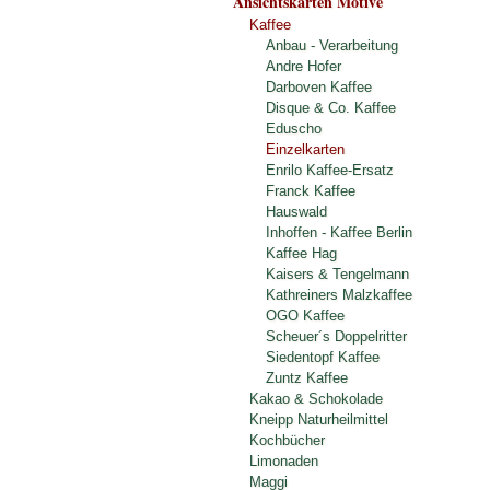
Ansichtskarten Motive
Kaffee
Anbau - Verarbeitung
Andre Hofer
Darboven Kaffee
Disque & Co. Kaffee
Eduscho
Einzelkarten
Enrilo Kaffee-Ersatz
Franck Kaffee
Hauswald
Inhoffen - Kaffee Berlin
Kaffee Hag
Kaisers & Tengelmann
Kathreiners Malzkaffee
OGO Kaffee
Scheuer´s Doppelritter
Siedentopf Kaffee
Zuntz Kaffee
Kakao & Schokolade
Kneipp Naturheilmittel
Kochbücher
Limonaden
Maggi