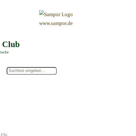
&
www.sampor.de
e Club
rische