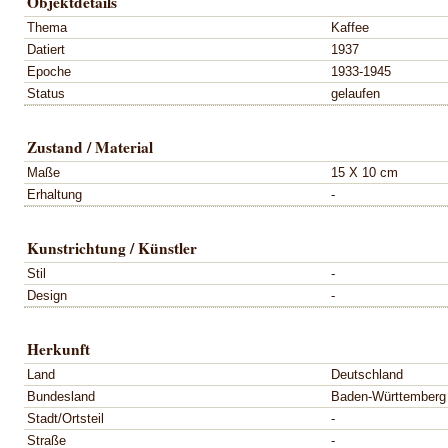
Objektdetails
Thema
Kaffee
Datiert
1937
Epoche
1933-1945
Status
gelaufen
Zustand / Material
Maße
15 X 10 cm
Erhaltung
-
Kunstrichtung / Künstler
Stil
-
Design
-
Herkunft
Land
Deutschland
Bundesland
Baden-Württemberg
Stadt/Ortsteil
-
Straße
-