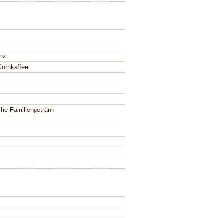
nz
Kornkaffee
he Familiengetränk