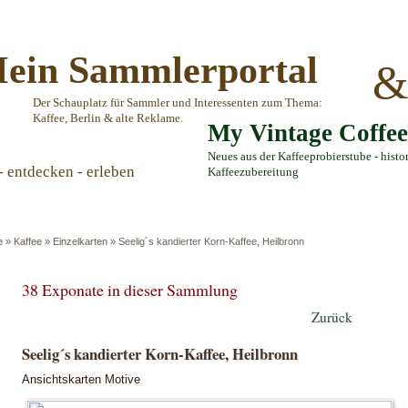
ein Sammlerportal
Der Schauplatz für Sammler und Interessenten zum Thema:
Kaffee, Berlin & alte Reklame.
My Vintage Coffe
Neues aus der Kaffeeprobierstube - histo
- entdecken - erleben
Kaffeezubereitung
e
»
Kaffee
»
Einzelkarten
»
Seelig´s kandierter Korn-Kaffee, Heilbronn
38 Exponate in dieser Sammlung
Zurück
Seelig´s kandierter Korn-Kaffee, Heilbronn
Ansichtskarten Motive