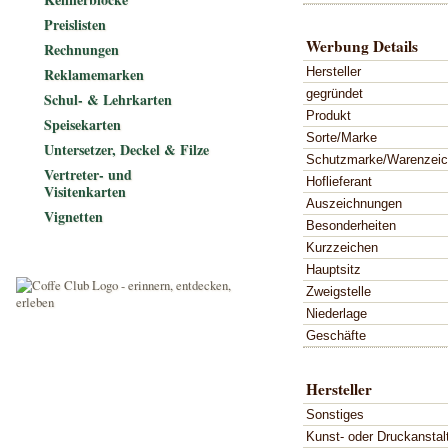
Preislisten
Werbung Details
Rechnungen
Hersteller
Reklamemarken
gegründet
Schul- & Lehrkarten
Produkt
Speisekarten
Sorte/Marke
Untersetzer, Deckel & Filze
Schutzmarke/Warenzei
Vertreter- und
Hoflieferant
Visitenkarten
Auszeichnungen
Vignetten
Besonderheiten
Kurzzeichen
Hauptsitz
Zweigstelle
Niederlage
Geschäfte
Hersteller
Sonstiges
Kunst- oder Druckanstal