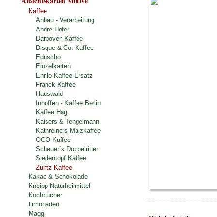
Ansichtskarten Motive
Kaffee
Anbau - Verarbeitung
Andre Hofer
Darboven Kaffee
Disque & Co. Kaffee
Eduscho
Einzelkarten
Enrilo Kaffee-Ersatz
Franck Kaffee
Hauswald
Inhoffen - Kaffee Berlin
Kaffee Hag
Kaisers & Tengelmann
Kathreiners Malzkaffee
OGO Kaffee
Scheuer´s Doppelritter
Siedentopf Kaffee
Zuntz Kaffee
Kakao & Schokolade
Kneipp Naturheilmittel
Kochbücher
Limonaden
Maggi