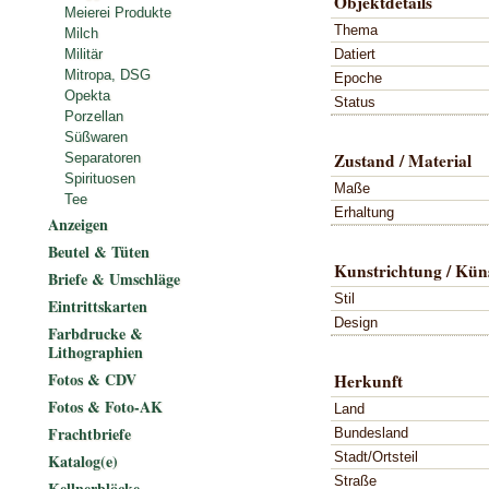
Objektdetails
Meierei Produkte
Thema
Milch
Datiert
Militär
Mitropa, DSG
Epoche
Opekta
Status
Porzellan
Süßwaren
Zustand / Material
Separatoren
Spirituosen
Maße
Tee
Erhaltung
Anzeigen
Beutel & Tüten
Kunstrichtung / Küns
Briefe & Umschläge
Stil
Eintrittskarten
Design
Farbdrucke &
Lithographien
Fotos & CDV
Herkunft
Fotos & Foto-AK
Land
Frachtbriefe
Bundesland
Stadt/Ortsteil
Katalog(e)
Straße
Kellnerblöcke