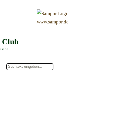
&
www.sampor.de
e Club
rische