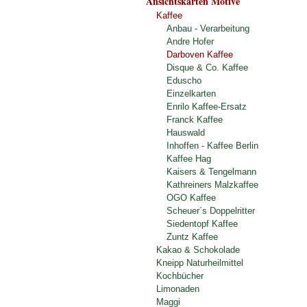
Ansichtskarten Motive
Kaffee
Anbau - Verarbeitung
Andre Hofer
Darboven Kaffee
Disque & Co. Kaffee
Eduscho
Einzelkarten
Enrilo Kaffee-Ersatz
Franck Kaffee
Hauswald
Inhoffen - Kaffee Berlin
Kaffee Hag
Kaisers & Tengelmann
Kathreiners Malzkaffee
OGO Kaffee
Scheuer´s Doppelritter
Siedentopf Kaffee
Zuntz Kaffee
Kakao & Schokolade
Kneipp Naturheilmittel
Kochbücher
Limonaden
Maggi