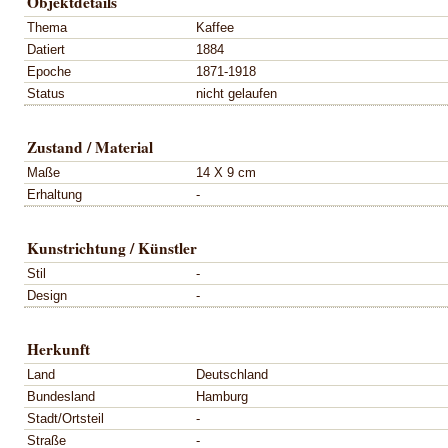
Objektdetails
Thema
Kaffee
Datiert
1884
Epoche
1871-1918
Status
nicht gelaufen
Zustand / Material
Maße
14 X 9 cm
Erhaltung
-
Kunstrichtung / Künstler
Stil
-
Design
-
Herkunft
Land
Deutschland
Bundesland
Hamburg
Stadt/Ortsteil
-
Straße
-