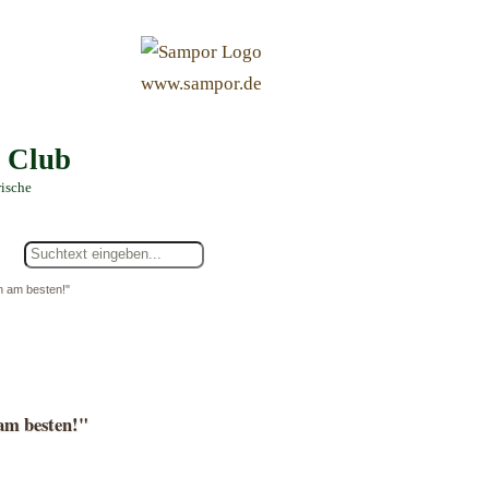
&
www.sampor.de
e Club
rische
n am besten!"
am besten!"