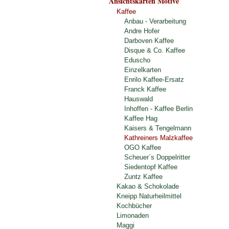
Ansichtskarten Motive
Kaffee
Anbau - Verarbeitung
Andre Hofer
Darboven Kaffee
Disque & Co. Kaffee
Eduscho
Einzelkarten
Enrilo Kaffee-Ersatz
Franck Kaffee
Hauswald
Inhoffen - Kaffee Berlin
Kaffee Hag
Kaisers & Tengelmann
Kathreiners Malzkaffee
OGO Kaffee
Scheuer´s Doppelritter
Siedentopf Kaffee
Zuntz Kaffee
Kakao & Schokolade
Kneipp Naturheilmittel
Kochbücher
Limonaden
Maggi