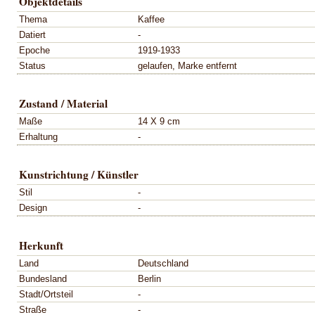
Objektdetails
Thema
Kaffee
Datiert
-
Epoche
1919-1933
Status
gelaufen, Marke entfernt
Zustand / Material
Maße
14 X 9 cm
Erhaltung
-
Kunstrichtung / Künstler
Stil
-
Design
-
Herkunft
Land
Deutschland
Bundesland
Berlin
Stadt/Ortsteil
-
Straße
-