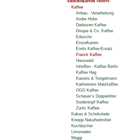
Ansichtskarten Motive
Kaffee
Anbau - Verarbeitung
Andre Hofer
Darboven Kaffee
Disque & Co. Kaffee
Eduscho
Einzelkarten
Enrilo Kaffee-Ersatz
Franck Kaffee
Hauswald
Inhoffen - Kaffee Berlin
Kaffee Hag
Kaisers & Tengelmann
Kathreiners Malzkaffee
OGO Kaffee
Scheuer´s Doppelritter
Siedentopf Kaffee
Zuntz Kaffee
Kakao & Schokolade
Kneipp Naturheilmittel
Kochbücher
Limonaden
Maggi