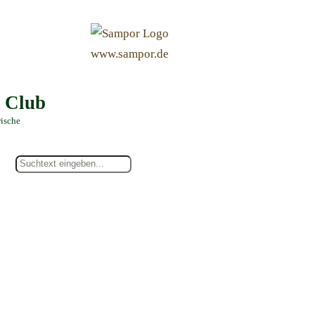
&
www.sampor.de
e Club
rische