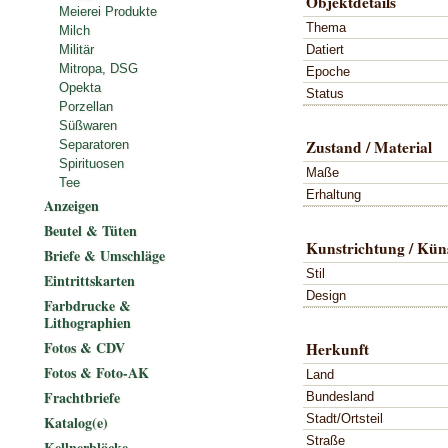
Objektdetails
Meierei Produkte
Thema
Milch
Datiert
Militär
Mitropa, DSG
Epoche
Opekta
Status
Porzellan
Süßwaren
Zustand / Material
Separatoren
Spirituosen
Maße
Tee
Erhaltung
Anzeigen
Beutel & Tüten
Kunstrichtung / Küns
Briefe & Umschläge
Stil
Eintrittskarten
Design
Farbdrucke &
Lithographien
Fotos & CDV
Herkunft
Fotos & Foto-AK
Land
Frachtbriefe
Bundesland
Stadt/Ortsteil
Katalog(e)
Straße
Kellnerblöcke