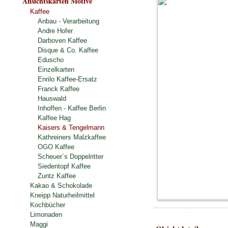
Ansichtskarten Motive
Kaffee
Anbau - Verarbeitung
Andre Hofer
Darboven Kaffee
Disque & Co. Kaffee
Eduscho
Einzelkarten
Enrilo Kaffee-Ersatz
Franck Kaffee
Hauswald
Inhoffen - Kaffee Berlin
Kaffee Hag
Kaisers & Tengelmann
Kathreiners Malzkaffee
OGO Kaffee
Scheuer´s Doppelritter
Siedentopf Kaffee
Zuntz Kaffee
Kakao & Schokolade
Kneipp Naturheilmittel
Kochbücher
Limonaden
Maggi