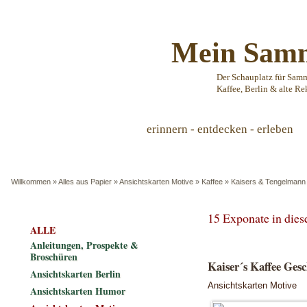
Mein Samm
Der Schauplatz für Sam
Kaffee, Berlin & alte Re
erinnern - entdecken - erleben
Willkommen
»
Alles aus Papier
»
Ansichtskarten Motive
»
Kaffee
»
Kaisers & Tengelmann
15 Exponate in die
ALLE
Anleitungen, Prospekte &
Broschüren
Kaiser´s Kaffee Gesc
Ansichtskarten Berlin
Ansichtskarten Motive
Ansichtskarten Humor