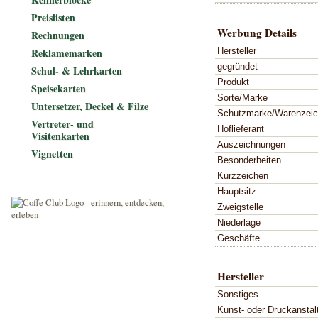
Preislisten
Werbung Details
Rechnungen
Hersteller
Reklamemarken
gegründet
Schul- & Lehrkarten
Produkt
Speisekarten
Sorte/Marke
Untersetzer, Deckel & Filze
Schutzmarke/Warenzei
Vertreter- und
Hoflieferant
Visitenkarten
Auszeichnungen
Vignetten
Besonderheiten
Kurzzeichen
Hauptsitz
Zweigstelle
Niederlage
Geschäfte
Hersteller
Sonstiges
Kunst- oder Druckanstal