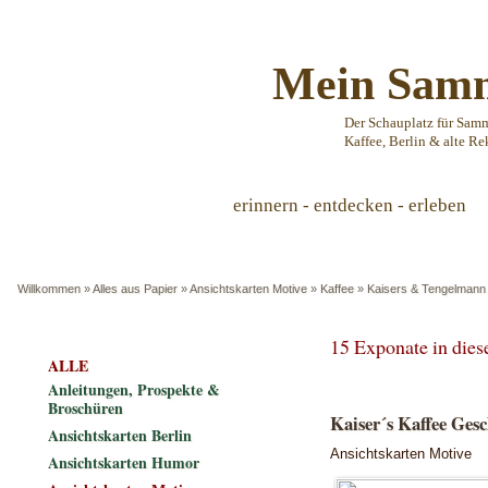
Mein Samm
Der Schauplatz für Sam
Kaffee, Berlin & alte Re
erinnern - entdecken - erleben
Willkommen
»
Alles aus Papier
»
Ansichtskarten Motive
»
Kaffee
»
Kaisers & Tengelmann
15 Exponate in die
ALLE
Anleitungen, Prospekte &
Broschüren
Kaiser´s Kaffee Ge
Ansichtskarten Berlin
Ansichtskarten Motive
Ansichtskarten Humor