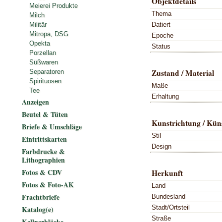
Objektdetails
Meierei Produkte
Thema
Milch
Datiert
Militär
Mitropa, DSG
Epoche
Opekta
Status
Porzellan
Süßwaren
Zustand / Material
Separatoren
Spirituosen
Maße
Tee
Erhaltung
Anzeigen
Beutel & Tüten
Kunstrichtung / Küns
Briefe & Umschläge
Stil
Eintrittskarten
Design
Farbdrucke &
Lithographien
Fotos & CDV
Herkunft
Fotos & Foto-AK
Land
Frachtbriefe
Bundesland
Stadt/Ortsteil
Katalog(e)
Straße
Kellnerblöcke