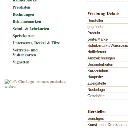
Preislisten
Werbung Details
Rechnungen
Hersteller
Reklamemarken
gegründet
Schul- & Lehrkarten
Produkt
Speisekarten
Sorte/Marke
Untersetzer, Deckel & Filze
Schutzmarke/Warenzei
Vertreter- und
Hoflieferant
Visitenkarten
Auszeichnungen
Vignetten
Besonderheiten
Kurzzeichen
Hauptsitz
Zweigstelle
Niederlage
Geschäfte
Hersteller
Sonstiges
Kunst- oder Druckanstal