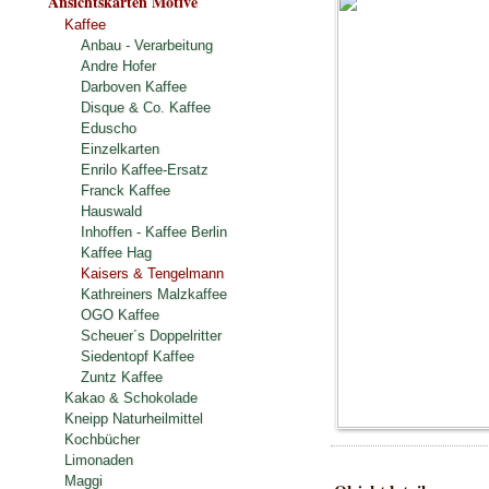
Ansichtskarten Motive
Kaffee
Anbau - Verarbeitung
Andre Hofer
Darboven Kaffee
Disque & Co. Kaffee
Eduscho
Einzelkarten
Enrilo Kaffee-Ersatz
Franck Kaffee
Hauswald
Inhoffen - Kaffee Berlin
Kaffee Hag
Kaisers & Tengelmann
Kathreiners Malzkaffee
OGO Kaffee
Scheuer´s Doppelritter
Siedentopf Kaffee
Zuntz Kaffee
Kakao & Schokolade
Kneipp Naturheilmittel
Kochbücher
Limonaden
Maggi