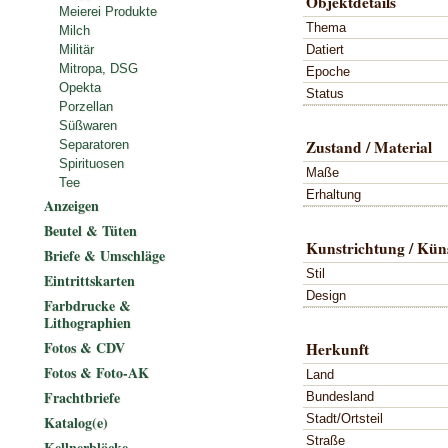
Objektdetails
Meierei Produkte
Thema
Milch
Datiert
Militär
Mitropa, DSG
Epoche
Opekta
Status
Porzellan
Süßwaren
Zustand / Material
Separatoren
Spirituosen
Maße
Tee
Erhaltung
Anzeigen
Beutel & Tüten
Kunstrichtung / Küns
Briefe & Umschläge
Stil
Eintrittskarten
Design
Farbdrucke &
Lithographien
Fotos & CDV
Herkunft
Fotos & Foto-AK
Land
Frachtbriefe
Bundesland
Stadt/Ortsteil
Katalog(e)
Straße
Kellnerblöcke