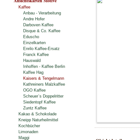
Ansichtskarten Motive
Kaffee
Anbau - Verarbeitung
Andre Hofer
Darboven Kaffee
Disque & Co. Kaffee
Eduscho
Einzelkarten
Enrilo Kaffee-Ersatz
Franck Kaffee
Hauswald
Inhoffen - Kaffee Berlin
Kaffee Hag
Kaisers & Tengelmann
Kathreiners Malzkaffee
OGO Kaffee
Scheuer´s Doppelritter
Siedentopf Kaffee
Zuntz Kaffee
Kakao & Schokolade
Kneipp Naturheilmittel
Kochbücher
Limonaden
Maggi