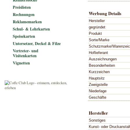
Preislisten
Werbung Details
Rechnungen
Hersteller
Reklamemarken
gegründet
Schul- & Lehrkarten
Produkt
Speisekarten
Sorte/Marke
Untersetzer, Deckel & Filze
Schutzmarke/Warenzei
Vertreter- und
Hoflieferant
Visitenkarten
Auszeichnungen
Vignetten
Besonderheiten
Kurzzeichen
Hauptsitz
Zweigstelle
Niederlage
Geschäfte
Hersteller
Sonstiges
Kunst- oder Druckanstal