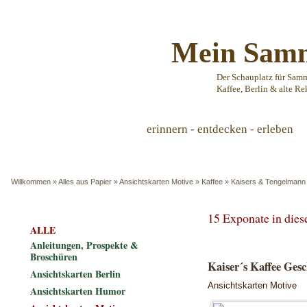
Mein Samm
Der Schauplatz für Sam
Kaffee, Berlin & alte Re
erinnern - entdecken - erleben
Willkommen
»
Alles aus Papier
»
Ansichtskarten Motive
»
Kaffee
»
Kaisers & Tengelmann
15 Exponate in die
ALLE
Anleitungen, Prospekte &
Broschüren
Kaiser´s Kaffee Ges
Ansichtskarten Berlin
Ansichtskarten Motive
Ansichtskarten Humor