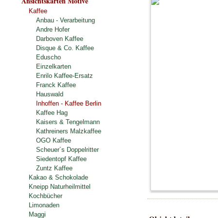
Ansichtskarten Motive
Kaffee
Anbau - Verarbeitung
Andre Hofer
Darboven Kaffee
Disque & Co. Kaffee
Eduscho
Einzelkarten
Enrilo Kaffee-Ersatz
Franck Kaffee
Hauswald
Inhoffen - Kaffee Berlin
Kaffee Hag
Kaisers & Tengelmann
Kathreiners Malzkaffee
OGO Kaffee
Scheuer´s Doppelritter
Siedentopf Kaffee
Zuntz Kaffee
Kakao & Schokolade
Kneipp Naturheilmittel
Kochbücher
Limonaden
Maggi