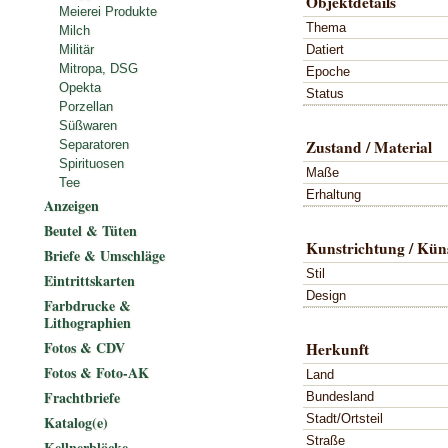
Objektdetails
Meierei Produkte
Thema
Milch
Datiert
Militär
Mitropa, DSG
Epoche
Opekta
Status
Porzellan
Süßwaren
Zustand / Material
Separatoren
Spirituosen
Maße
Tee
Erhaltung
Anzeigen
Beutel & Tüten
Kunstrichtung / Küns
Briefe & Umschläge
Stil
Eintrittskarten
Design
Farbdrucke &
Lithographien
Fotos & CDV
Herkunft
Fotos & Foto-AK
Land
Frachtbriefe
Bundesland
Stadt/Ortsteil
Katalog(e)
Straße
Kellnerblöcke