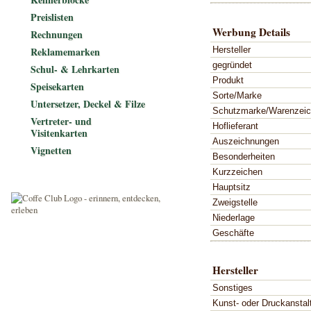
Preislisten
Werbung Details
Rechnungen
Hersteller
Reklamemarken
gegründet
Schul- & Lehrkarten
Produkt
Speisekarten
Sorte/Marke
Untersetzer, Deckel & Filze
Schutzmarke/Warenzei
Vertreter- und
Hoflieferant
Visitenkarten
Auszeichnungen
Vignetten
Besonderheiten
Kurzzeichen
Hauptsitz
Zweigstelle
Niederlage
Geschäfte
Hersteller
Sonstiges
Kunst- oder Druckanstal