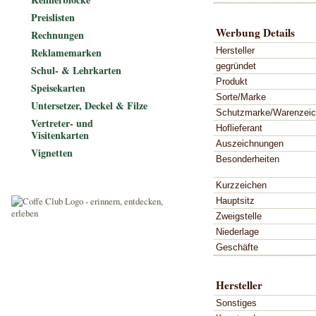
Preislisten
Werbung Details
Rechnungen
Hersteller
Reklamemarken
gegründet
Schul- & Lehrkarten
Produkt
Speisekarten
Sorte/Marke
Untersetzer, Deckel & Filze
Schutzmarke/Warenzei
Vertreter- und
Hoflieferant
Visitenkarten
Auszeichnungen
Vignetten
Besonderheiten
Kurzzeichen
Hauptsitz
Zweigstelle
Niederlage
Geschäfte
Hersteller
Sonstiges