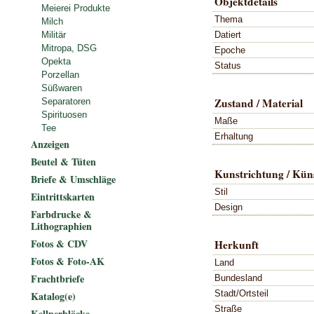
Objektdetails
Meierei Produkte
Thema
Milch
Datiert
Militär
Mitropa, DSG
Epoche
Opekta
Status
Porzellan
Süßwaren
Zustand / Material
Separatoren
Spirituosen
Maße
Tee
Erhaltung
Anzeigen
Beutel & Tüten
Kunstrichtung / Küns
Briefe & Umschläge
Stil
Eintrittskarten
Design
Farbdrucke &
Lithographien
Fotos & CDV
Herkunft
Fotos & Foto-AK
Land
Frachtbriefe
Bundesland
Stadt/Ortsteil
Katalog(e)
Straße
Kellnerblöcke