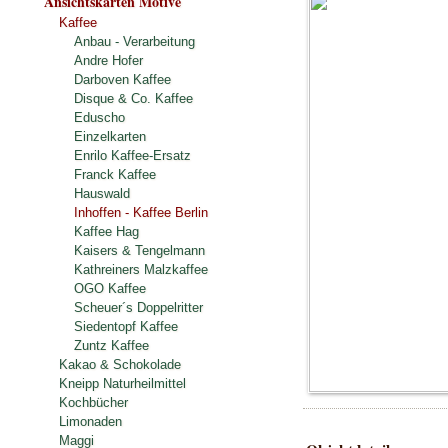
Ansichtskarten Motive
Kaffee
Anbau - Verarbeitung
Andre Hofer
Darboven Kaffee
Disque & Co. Kaffee
Eduscho
Einzelkarten
Enrilo Kaffee-Ersatz
Franck Kaffee
Hauswald
Inhoffen - Kaffee Berlin
Kaffee Hag
Kaisers & Tengelmann
Kathreiners Malzkaffee
OGO Kaffee
Scheuer´s Doppelritter
Siedentopf Kaffee
Zuntz Kaffee
Kakao & Schokolade
Kneipp Naturheilmittel
Kochbücher
Limonaden
Maggi