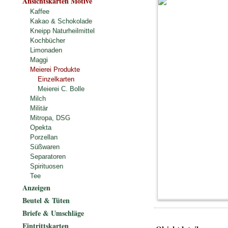
Ansichtskarten Motive
Kaffee
Kakao & Schokolade
Kneipp Naturheilmittel
Kochbücher
Limonaden
Maggi
Meierei Produkte
Einzelkarten
Meierei C. Bolle
Milch
Militär
Mitropa, DSG
Opekta
Porzellan
Süßwaren
Separatoren
Spirituosen
Tee
Anzeigen
Beutel & Tüten
Briefe & Umschläge
Eintrittskarten