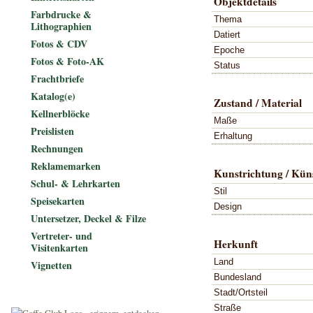
Objektdetails
Farbdrucke &
Thema
Lithographien
Datiert
Fotos & CDV
Epoche
Fotos & Foto-AK
Status
Frachtbriefe
Katalog(e)
Zustand / Material
Kellnerblöcke
Maße
Preislisten
Erhaltung
Rechnungen
Reklamemarken
Kunstrichtung / Küns
Schul- & Lehrkarten
Stil
Speisekarten
Design
Untersetzer, Deckel & Filze
Vertreter- und
Herkunft
Visitenkarten
Land
Vignetten
Bundesland
Stadt/Ortsteil
Straße