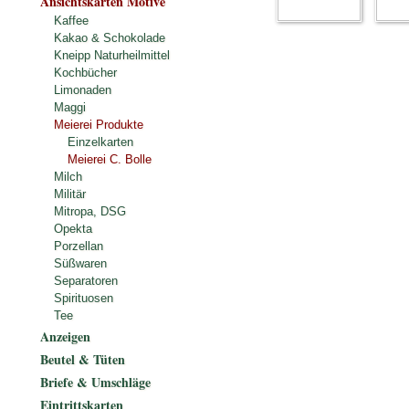
Ansichtskarten Motive
Kaffee
Kakao & Schokolade
Kneipp Naturheilmittel
Kochbücher
Limonaden
Maggi
Meierei Produkte
Einzelkarten
Meierei C. Bolle
Milch
Militär
Mitropa, DSG
Opekta
Porzellan
Süßwaren
Separatoren
Spirituosen
Tee
Anzeigen
Beutel & Tüten
Briefe & Umschläge
Eintrittskarten