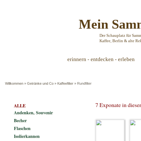
Mein Samm
Der Schauplatz für Sam
Kaffee, Berlin & alte Re
erinnern - entdecken - erleben
Willkommen
»
Getränke und Co
»
Kaffeefilter
»
Rundfilter
7 Exponate in dies
ALLE
Andenken, Souvenir
Becher
Flaschen
Isolierkannen