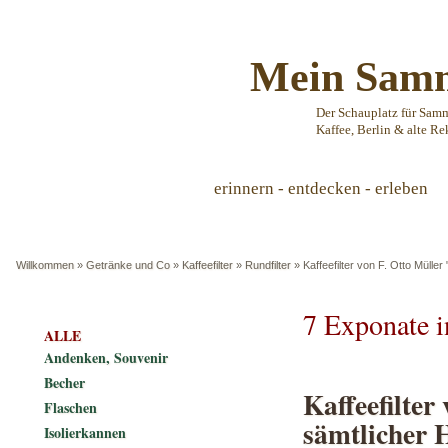
Mein Samm
Der Schauplatz für Sam
Kaffee, Berlin & alte Re
erinnern - entdecken - erleben
Willkommen
»
Getränke und Co
»
Kaffeefilter
»
Rundfilter
»
Kaffeefilter von F. Otto Müll
7 Exponate 
ALLE
Andenken, Souvenir
Becher
Kaffeefilter
Flaschen
sämtlicher 
Isolierkannen