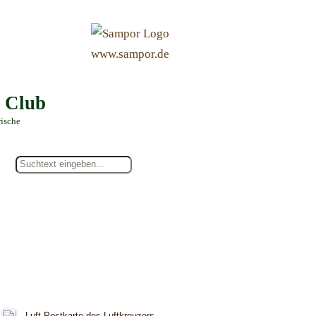
&
www.sampor.de
e Club
rische
Luft-Postkarte des Luftkreuzers