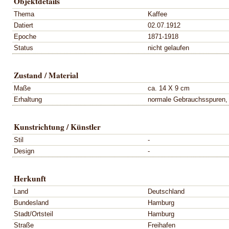
Objektdetails
Thema
Kaffee
Datiert
02.07.1912
Epoche
1871-1918
Status
nicht gelaufen
Zustand / Material
Maße
ca. 14 X 9 cm
Erhaltung
normale Gebrauchsspuren, 
Kunstrichtung / Künstler
Stil
-
Design
-
Herkunft
Land
Deutschland
Bundesland
Hamburg
Stadt/Ortsteil
Hamburg
Straße
Freihafen