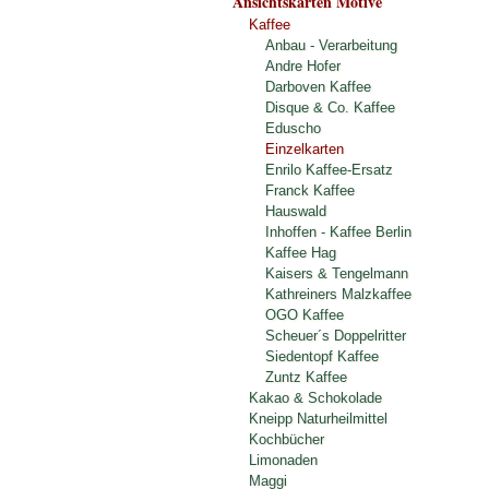
Ansichtskarten Motive
Kaffee
Anbau - Verarbeitung
Andre Hofer
Darboven Kaffee
Disque & Co. Kaffee
Eduscho
Einzelkarten
Enrilo Kaffee-Ersatz
Franck Kaffee
Hauswald
Inhoffen - Kaffee Berlin
Kaffee Hag
Kaisers & Tengelmann
Kathreiners Malzkaffee
OGO Kaffee
Scheuer´s Doppelritter
Siedentopf Kaffee
Zuntz Kaffee
Kakao & Schokolade
Kneipp Naturheilmittel
Kochbücher
Limonaden
Maggi