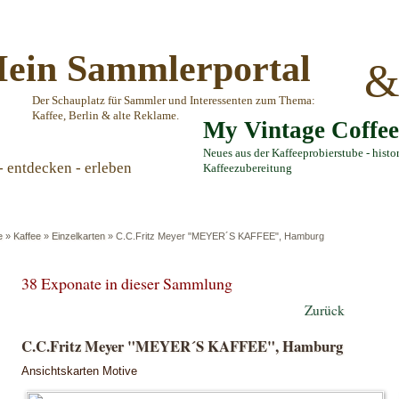
ein Sammlerportal
Der Schauplatz für Sammler und Interessenten zum Thema:
Kaffee, Berlin & alte Reklame.
My Vintage Coffe
Neues aus der Kaffeeprobierstube - histo
- entdecken - erleben
Kaffeezubereitung
e
»
Kaffee
»
Einzelkarten
»
C.C.Fritz Meyer "MEYER´S KAFFEE", Hamburg
38 Exponate in dieser Sammlung
Zurück
C.C.Fritz Meyer "MEYER´S KAFFEE", Hamburg
Ansichtskarten Motive