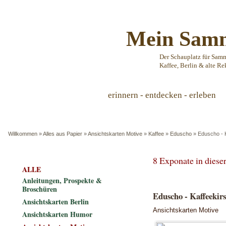
Mein Samm
Der Schauplatz für Sam
Kaffee, Berlin & alte Re
erinnern - entdecken - erleben
Willkommen
»
Alles aus Papier
»
Ansichtskarten Motive
»
Kaffee
»
Eduscho
»
Eduscho - 
8 Exponate in dies
ALLE
Anleitungen, Prospekte &
Broschüren
Eduscho - Kaffeekir
Ansichtskarten Berlin
Ansichtskarten Motive
Ansichtskarten Humor