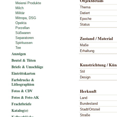
Objektdetails
Meierei Produkte
Thema
Milch
Datiert
Militär
Mitropa, DSG
Epoche
Opekta
Status
Porzellan
Süßwaren
Zustand / Material
Separatoren
Spirituosen
Maße
Tee
Erhaltung
Anzeigen
Beutel & Tüten
Kunstrichtung / Küns
Briefe & Umschläge
Stil
Eintrittskarten
Design
Farbdrucke &
Lithographien
Fotos & CDV
Herkunft
Fotos & Foto-AK
Land
Frachtbriefe
Bundesland
Stadt/Ortsteil
Katalog(e)
Straße
Kellnerblöcke