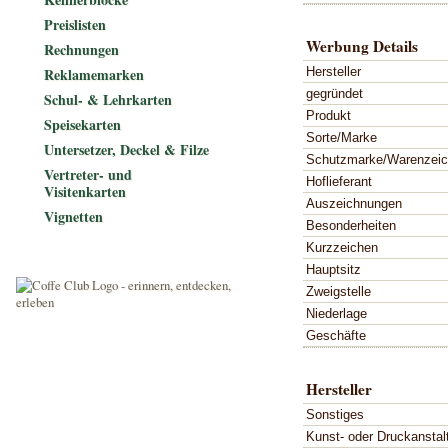
Preislisten
Werbung Details
Rechnungen
Hersteller
Reklamemarken
gegründet
Schul- & Lehrkarten
Produkt
Speisekarten
Sorte/Marke
Untersetzer, Deckel & Filze
Schutzmarke/Warenzei
Vertreter- und
Hoflieferant
Visitenkarten
Auszeichnungen
Vignetten
Besonderheiten
Kurzzeichen
Hauptsitz
Zweigstelle
Niederlage
Geschäfte
Hersteller
Sonstiges
Kunst- oder Druckanstal