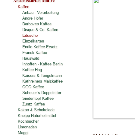
Ansichtskarten Motive
Kaffee
Anbau - Verarbeitung
Andre Hofer
Darboven Kaffee
Disque & Co. Kaffee
Eduscho
Einzelkarten
Enrilo Kaffee-Ersatz
Franck Kaffee
Hauswald
Inhoffen - Kaffee Berlin
Kaffee Hag
Kaisers & Tengelmann
Kathreiners Malzkaffee
OGO Kaffee
Scheuer´s Doppelritter
Siedentopf Kaffee
Zuntz Kaffee
Kakao & Schokolade
Kneipp Naturheilmittel
Kochbücher
Limonaden
Maggi