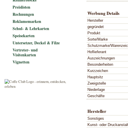
Preislisten
Werbung Details
Rechnungen
Hersteller
Reklamemarken
gegründet
Schul- & Lehrkarten
Produkt
Speisekarten
Sorte/Marke
Untersetzer, Deckel & Filze
Schutzmarke/Warenzei
Vertreter- und
Hoflieferant
Visitenkarten
Auszeichnungen
Vignetten
Besonderheiten
Kurzzeichen
Hauptsitz
Zweigstelle
Niederlage
Geschäfte
Hersteller
Sonstiges
Kunst- oder Druckanstal