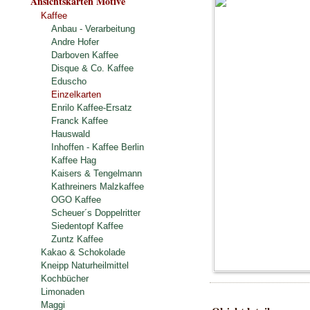
Ansichtskarten Motive
Kaffee
Anbau - Verarbeitung
Andre Hofer
Darboven Kaffee
Disque & Co. Kaffee
Eduscho
Einzelkarten
Enrilo Kaffee-Ersatz
Franck Kaffee
Hauswald
Inhoffen - Kaffee Berlin
Kaffee Hag
Kaisers & Tengelmann
Kathreiners Malzkaffee
OGO Kaffee
Scheuer´s Doppelritter
Siedentopf Kaffee
Zuntz Kaffee
Kakao & Schokolade
Kneipp Naturheilmittel
Kochbücher
Limonaden
Maggi