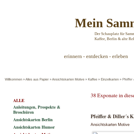
Mein Samm
Der Schauplatz für Sam
Kaffee, Berlin & alte Re
erinnern - entdecken - erleben
Willkommen
»
Alles aus Papier
»
Ansichtskarten Motive
»
Kaffee
»
Einzelkarten
»
Pfeiffer
38 Exponate in die
ALLE
Anleitungen, Prospekte &
Broschüren
Pfeiffer & Diller´s 
Ansichtskarten Berlin
Ansichtskarten Motive
Ansichtskarten Humor