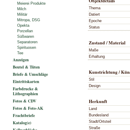
Objektdetails
Meierei Produkte
Thema
Milch
Datiert
Militär
Mitropa, DSG
Epoche
Opekta
Status
Porzellan
Süßwaren
Zustand / Material
Separatoren
Spirituosen
Maße
Tee
Erhaltung
Anzeigen
Beutel & Tüten
Kunstrichtung / Küns
Briefe & Umschläge
Stil
Eintrittskarten
Design
Farbdrucke &
Lithographien
Fotos & CDV
Herkunft
Fotos & Foto-AK
Land
Frachtbriefe
Bundesland
Stadt/Ortsteil
Katalog(e)
Straße
Kellnerblöcke