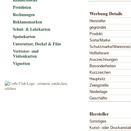
Preislisten
Werbung Details
Rechnungen
Hersteller
Reklamemarken
gegründet
Schul- & Lehrkarten
Produkt
Speisekarten
Sorte/Marke
Untersetzer, Deckel & Filze
Schutzmarke/Warenzei
Vertreter- und
Hoflieferant
Visitenkarten
Auszeichnungen
Vignetten
Besonderheiten
Kurzzeichen
Hauptsitz
Zweigstelle
Niederlage
Geschäfte
Hersteller
Sonstiges
Kunst- oder Druckanstal