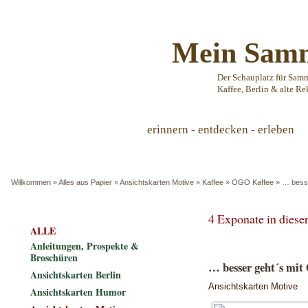
Mein Samm
Der Schauplatz für Sam
Kaffee, Berlin & alte Re
erinnern - entdecken - erleben
Willkommen
»
Alles aus Papier
»
Ansichtskarten Motive
»
Kaffee
»
OGO Kaffee
»
… besse
4 Exponate in dies
ALLE
Anleitungen, Prospekte &
Broschüren
… besser geht´s mit
Ansichtskarten Berlin
Ansichtskarten Motive
Ansichtskarten Humor