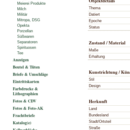
Objektdetails
Meierei Produkte
Thema
Milch
Datiert
Militär
Mitropa, DSG
Epoche
Opekta
Status
Porzellan
Süßwaren
Zustand / Material
Separatoren
Spirituosen
Maße
Tee
Erhaltung
Anzeigen
Beutel & Tüten
Kunstrichtung / Küns
Briefe & Umschläge
Stil
Eintrittskarten
Design
Farbdrucke &
Lithographien
Fotos & CDV
Herkunft
Fotos & Foto-AK
Land
Frachtbriefe
Bundesland
Stadt/Ortsteil
Katalog(e)
Straße
Kellnerblöcke