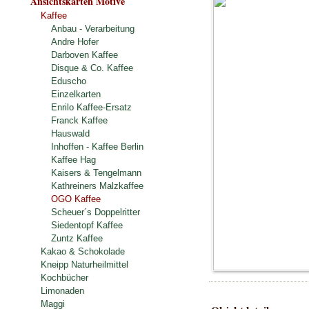
Ansichtskarten Motive
Kaffee
Anbau - Verarbeitung
Andre Hofer
Darboven Kaffee
Disque & Co. Kaffee
Eduscho
Einzelkarten
Enrilo Kaffee-Ersatz
Franck Kaffee
Hauswald
Inhoffen - Kaffee Berlin
Kaffee Hag
Kaisers & Tengelmann
Kathreiners Malzkaffee
OGO Kaffee
Scheuer´s Doppelritter
Siedentopf Kaffee
Zuntz Kaffee
Kakao & Schokolade
Kneipp Naturheilmittel
Kochbücher
Limonaden
Maggi