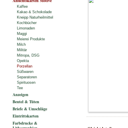
Ansichtskarten Motive
Kaffee
Kakao & Schokolade
Kneipp Naturheilmittel
Kochbücher
Limonaden
Maggi
Meierei Produkte
Milch
Militär
Mitropa, DSG
Opekta
Porzellan
Süßwaren
Separatoren
Spirituosen
Tee
Anzeigen
Beutel & Tüten
Briefe & Umschläge
Eintrittskarten
Farbdrucke &
Lithographien