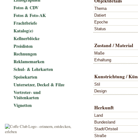
Objektdetails
Fotos & CDV
Thema
Fotos & Foto-AK
Datiert
Epoche
Frachtbriefe
Status
Katalog(e)
Kellnerblöcke
Zustand / Material
Preislisten
Rechnungen
Maße
Erhaltung
Reklamemarken
Schul- & Lehrkarten
Kunstrichtung / Küns
Speisekarten
Untersetzer, Deckel & Filze
Stil
Design
Vertreter- und
Visitenkarten
Vignetten
Herkunft
Land
Bundesland
Stadt/Ortsteil
Straße