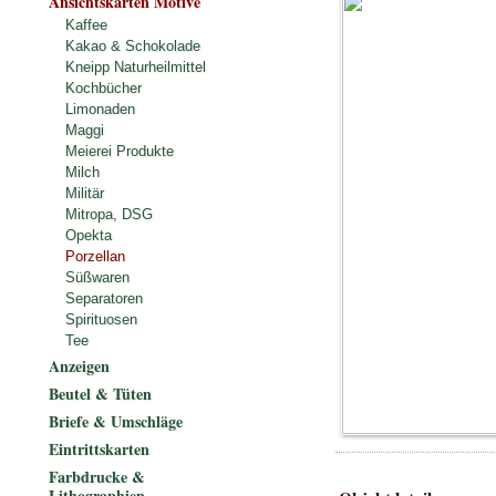
Ansichtskarten Motive
Kaffee
Kakao & Schokolade
Kneipp Naturheilmittel
Kochbücher
Limonaden
Maggi
Meierei Produkte
Milch
Militär
Mitropa, DSG
Opekta
Porzellan
Süßwaren
Separatoren
Spirituosen
Tee
Anzeigen
Beutel & Tüten
Briefe & Umschläge
Eintrittskarten
Farbdrucke &
Lithographien