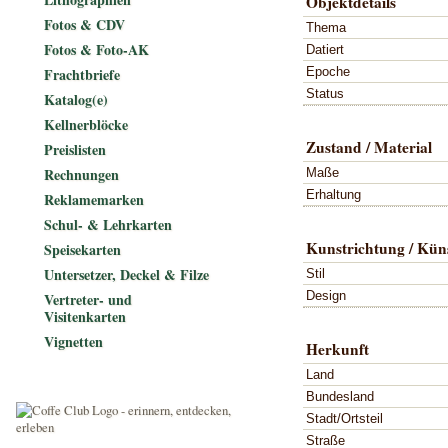
Objektdetails
Fotos & CDV
Thema
Fotos & Foto-AK
Datiert
Epoche
Frachtbriefe
Status
Katalog(e)
Kellnerblöcke
Zustand / Material
Preislisten
Rechnungen
Maße
Erhaltung
Reklamemarken
Schul- & Lehrkarten
Kunstrichtung / Küns
Speisekarten
Untersetzer, Deckel & Filze
Stil
Design
Vertreter- und
Visitenkarten
Vignetten
Herkunft
Land
Bundesland
Stadt/Ortsteil
Straße