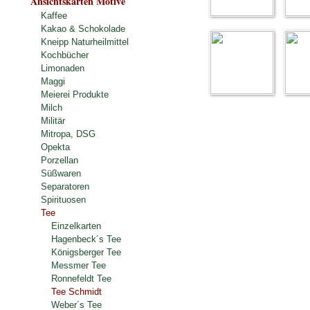
Ansichtskarten Motive
Kaffee
Kakao & Schokolade
Kneipp Naturheilmittel
Kochbücher
Limonaden
Maggi
Meierei Produkte
Milch
Militär
Mitropa, DSG
Opekta
Porzellan
Süßwaren
Separatoren
Spirituosen
Tee
Einzelkarten
Hagenbeck´s Tee
Königsberger Tee
Messmer Tee
Ronnefeldt Tee
Tee Schmidt
Weber´s Tee