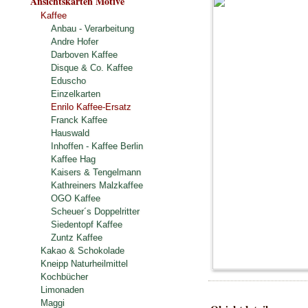
Ansichtskarten Motive
Kaffee
Anbau - Verarbeitung
Andre Hofer
Darboven Kaffee
Disque & Co. Kaffee
Eduscho
Einzelkarten
Enrilo Kaffee-Ersatz
Franck Kaffee
Hauswald
Inhoffen - Kaffee Berlin
Kaffee Hag
Kaisers & Tengelmann
Kathreiners Malzkaffee
OGO Kaffee
Scheuer´s Doppelritter
Siedentopf Kaffee
Zuntz Kaffee
Kakao & Schokolade
Kneipp Naturheilmittel
Kochbücher
Limonaden
Maggi