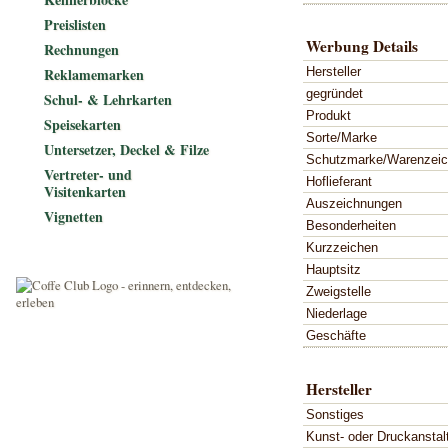
Preislisten
Werbung Details
Rechnungen
Hersteller
Reklamemarken
gegründet
Schul- & Lehrkarten
Produkt
Speisekarten
Sorte/Marke
Untersetzer, Deckel & Filze
Schutzmarke/Warenzei
Vertreter- und
Hoflieferant
Visitenkarten
Auszeichnungen
Vignetten
Besonderheiten
Kurzzeichen
Hauptsitz
Zweigstelle
Niederlage
Geschäfte
Hersteller
Sonstiges
Kunst- oder Druckanstal