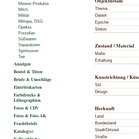
Objektdetails
Meierei Produkte
Thema
Milch
Datiert
Militär
Mitropa, DSG
Epoche
Opekta
Status
Porzellan
Süßwaren
Zustand / Material
Separatoren
Spirituosen
Maße
Tee
Erhaltung
Anzeigen
Beutel & Tüten
Kunstrichtung / Küns
Briefe & Umschläge
Stil
Eintrittskarten
Design
Farbdrucke &
Lithographien
Fotos & CDV
Herkunft
Fotos & Foto-AK
Land
Frachtbriefe
Bundesland
Stadt/Ortsteil
Katalog(e)
Straße
Kellnerblöcke