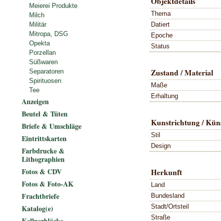
Objektdetails
Meierei Produkte
Thema
Milch
Datiert
Militär
Mitropa, DSG
Epoche
Opekta
Status
Porzellan
Süßwaren
Zustand / Material
Separatoren
Spirituosen
Maße
Tee
Erhaltung
Anzeigen
Beutel & Tüten
Kunstrichtung / Küns
Briefe & Umschläge
Stil
Eintrittskarten
Design
Farbdrucke &
Lithographien
Fotos & CDV
Herkunft
Fotos & Foto-AK
Land
Frachtbriefe
Bundesland
Stadt/Ortsteil
Katalog(e)
Straße
Kellnerblöcke