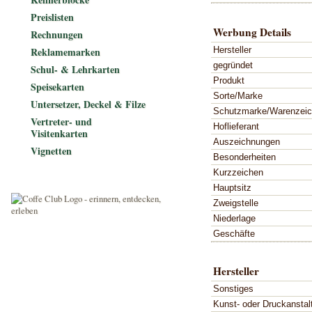
Preislisten
Werbung Details
Rechnungen
Hersteller
Reklamemarken
gegründet
Schul- & Lehrkarten
Produkt
Speisekarten
Sorte/Marke
Untersetzer, Deckel & Filze
Schutzmarke/Warenzei
Vertreter- und
Hoflieferant
Visitenkarten
Auszeichnungen
Vignetten
Besonderheiten
Kurzzeichen
Hauptsitz
Zweigstelle
Niederlage
Geschäfte
Hersteller
Sonstiges
Kunst- oder Druckanstal