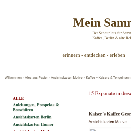
Mein Samm
Der Schauplatz für Sam
Kaffee, Berlin & alte Re
erinnern - entdecken - erleben
Willkommen
»
Alles aus Papier
»
Ansichtskarten Motive
»
Kaffee
»
Kaisers & Tengelmann
15 Exponate in die
ALLE
Anleitungen, Prospekte &
Broschüren
Kaiser´s Kaffee Ge
Ansichtskarten Berlin
Ansichtskarten Motive
Ansichtskarten Humor