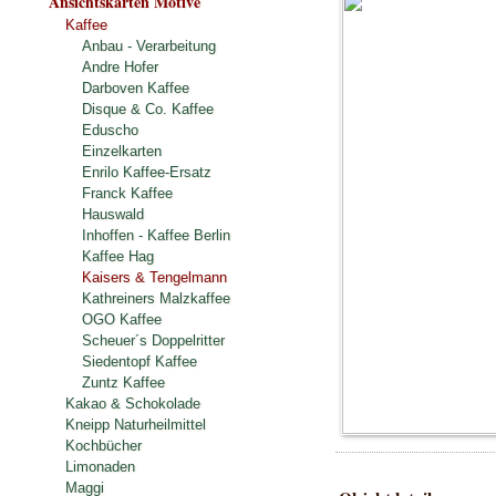
Ansichtskarten Motive
Kaffee
Anbau - Verarbeitung
Andre Hofer
Darboven Kaffee
Disque & Co. Kaffee
Eduscho
Einzelkarten
Enrilo Kaffee-Ersatz
Franck Kaffee
Hauswald
Inhoffen - Kaffee Berlin
Kaffee Hag
Kaisers & Tengelmann
Kathreiners Malzkaffee
OGO Kaffee
Scheuer´s Doppelritter
Siedentopf Kaffee
Zuntz Kaffee
Kakao & Schokolade
Kneipp Naturheilmittel
Kochbücher
Limonaden
Maggi