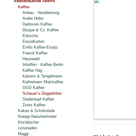
Ansichtskarten Motive
Kaffee
Anbau - Verarbeitung
Andre Hofer
Darboven Kaffee
Disque & Co. Kaffee
Eduscho
Einzelkarten
Enrilo Kaffee-Ersatz
Franck Kaffee
Hauswald
Inhoffen - Kaffee Berlin
Kaffee Hag
Kaisers & Tengelmann
Kathreiners Malzkaffee
OGO Kaffee
Scheuer´s Doppelritter
Siedentopf Kaffee
Zuntz Kaffee
Kakao & Schokolade
Kneipp Naturheilmittel
Kochbücher
Limonaden
Maggi