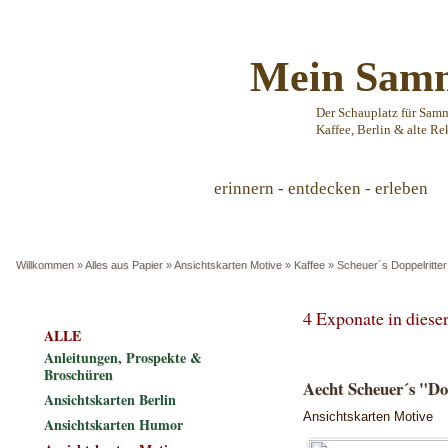
Mein Samm
Der Schauplatz für Sam
Kaffee, Berlin & alte Re
erinnern - entdecken - erleben
Willkommen
»
Alles aus Papier
»
Ansichtskarten Motive
»
Kaffee
»
Scheuer´s Doppelritter
4 Exponate in dies
ALLE
Anleitungen, Prospekte &
Broschüren
Aecht Scheuer´s "Do
Ansichtskarten Berlin
Ansichtskarten Motive
Ansichtskarten Humor