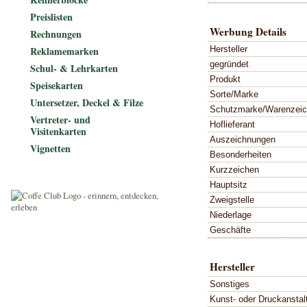
Preislisten
Werbung Details
Rechnungen
Hersteller
Reklamemarken
gegründet
Schul- & Lehrkarten
Produkt
Speisekarten
Sorte/Marke
Untersetzer, Deckel & Filze
Schutzmarke/Warenzei
Vertreter- und
Hoflieferant
Visitenkarten
Auszeichnungen
Vignetten
Besonderheiten
Kurzzeichen
Hauptsitz
Zweigstelle
Niederlage
Geschäfte
Hersteller
Sonstiges
Kunst- oder Druckanstal