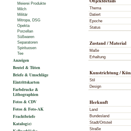
Objektdetails
Meierei Produkte
Thema
Milch
Datiert
Militär
Mitropa, DSG
Epoche
Opekta
Status
Porzellan
Süßwaren
Zustand / Material
Separatoren
Spirituosen
Maße
Tee
Erhaltung
Anzeigen
Beutel & Tüten
Kunstrichtung / Küns
Briefe & Umschläge
Stil
Eintrittskarten
Design
Farbdrucke &
Lithographien
Fotos & CDV
Herkunft
Fotos & Foto-AK
Land
Frachtbriefe
Bundesland
Stadt/Ortsteil
Katalog(e)
Straße
Kellnerblöcke