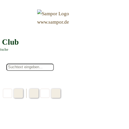
&
www.sampor.de
e Club
rische